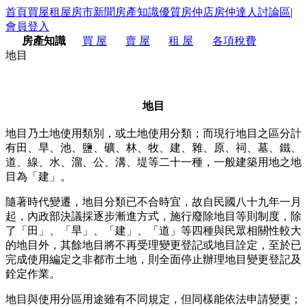
首頁
買屋
租屋
房市新聞
房產知識
優質房仲店
房仲達人
討論區
|
會員登入
房產知識
買 屋
賣 屋
租 屋
各項稅費
地目
地目
地目乃土地使用類別，或土地使用分類；而現行地目之區分計
有田、旱、池、鹽、礦、林、牧、建、雜、原、祠、墓、鐵、
道、線、水、溜、公、溝、堤等二十一種，一般建築用地之地
目為「建」。
隨著時代變遷，地目分類已不合時宜，故自民國八十九年一月
起，內政部決議採逐步漸進方式，施行廢除地目等則制度，除
了「田」、「旱」、「建」、「道」等四種與民眾相關性較大
的地目外，其餘地目將不再受理變更登記或地目詮定，至於已
完成使用編定之非都市土地，則全面停止辦理地目變更登記及
銓定作業。
地目與使用分區用途雖有不同規定，但同樣能依法申請變更；