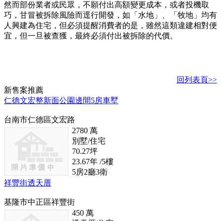
然而部份業者或民眾，不願付出高額變更成本，或者投機取
巧，甘冒被拆除風險而逕行開發，如「水地」、「牧地」均有
人興建為住宅，但必須提醒消費者的是，雖然這類違建相對便
宜，但一旦被查獲，最終必須付出被拆除的代價。
回列表頁>>
新
售
案推薦
仁德文宏整新面公園邊間5房車墅
台南市仁德區文宏路
2780
萬
別墅/住宅
70.27
坪
23.67
年
/5
樓
5
房
2
廳
3
衛
祥豐街透天厝
基隆市中正區祥豐街
450
萬