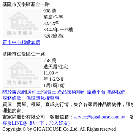
基隆市安樂區基金一路
998
萬
華廈/住宅
32.42
坪
33.42
年
一/7
樓
3
房
2
廳
2
衛
正市中心精緻套房
基隆市仁愛區仁一路
258
萬
透天厝/住宅
11.00
坪
年
1-2/2
樓
1
房
1
廳
1
衛
關於吉家網
|
房仲王
|
個資王
|
產品技術
|
物件流通平台
|
聯絡我們
服務條款
保障隱私權聲明
買屋、賣屋、租屋、查成交行情，集合各家房仲品牌物件，讓
理想的家。
吉家網股份有限公司 客服信箱：
service@gigahouse.com.tw
客
客服LINE@ (點一下，加入好友)
Copyright © by GIGAHOUSE Co.,Ltd, All Rights reserved