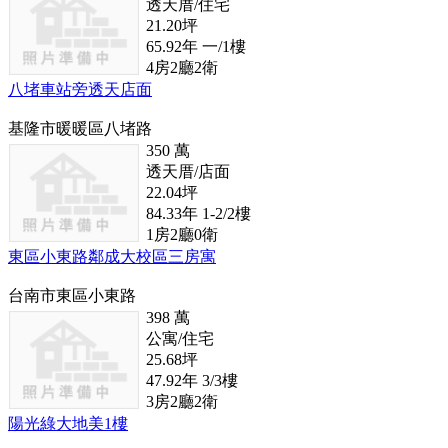
透天厝/住宅
21.20
坪
65.92
年
一/1
樓
4
房
2
廳
2
衛
八堵車站旁透天店面
基隆市暖暖區八堵路
350
萬
透天厝/店面
22.04
坪
84.33
年
1-2/2
樓
1
房
2
廳
0
衛
東區小東路鄰成大校區三房寓
台南市東區小東路
398
萬
公寓/住宅
25.68
坪
47.92
年
3/3
樓
3
房
2
廳
2
衛
陽光綠大地美1樓