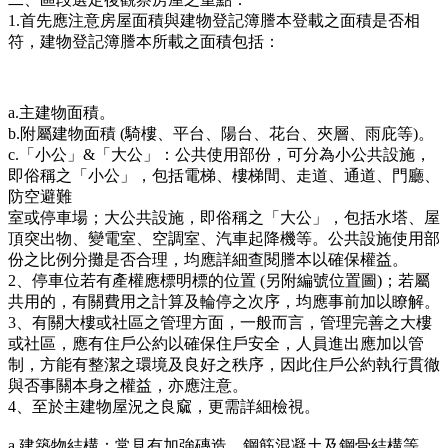
1.首先應注意房屋面積與建物登記簿謄本登載之面積是否相
符，建物登記簿謄本所載之面積包括：
a.主建物面積。
b.附屬建物面積 (騎樓、平台、陽台、花台、夾層、雨庇等)。
c.「小公」&「大公」：公共使用部份，可分為小公共設施，
即俗稱之「小公」，包括電梯、樓梯間、走道、通道、門廳、
防空避難
室或停車場；大公共設施，即俗稱之「大公」，包括水塔、屋
頂突出物、變電室、空調室、汽車起降機等。公共設施使用部
份之比例分攤是否合理，均應詳細查閱謄本以確保權益。
2、停車位若有產權應標明標的位置 (另附編號位置圖)；若屬
共用的，有關費用之計算及輪停之次序，均應事前加以瞭解。
3、有關大樓或社區之管理方面，一般而言，管理完善之大樓
或社區，應有住戶公約以確保住戶安全，人員進出應加以管
制，方能有整潔之環境及良好之秩序，因此住戶公約執行貫徹
與否事關本身之權益，亦應注意。
4、至於主建物屋況之良窳，更需詳細檢視。
a.建築物結構：常見有加強磚造、鋼筋混凝土及鋼骨結構等，