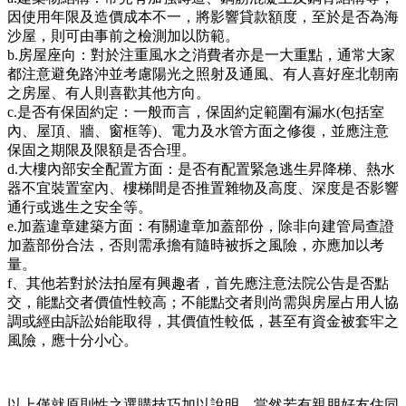
因使用年限及造價成本不一，將影響貸款額度，至於是否為海
沙屋，則可由事前之檢測加以防範。
b.房屋座向：對於注重風水之消費者亦是一大重點，通常大家
都注意避免路沖並考慮陽光之照射及通風、有人喜好座北朝南
之房屋、有人則喜歡其他方向。
c.是否有保固約定：一般而言，保固約定範圍有漏水(包括室
內、屋頂、牆、窗框等)、電力及水管方面之修復，並應注意
保固之期限及限額是否合理。
d.大樓內部安全配置方面：是否有配置緊急逃生昇降梯、熱水
器不宜裝置室內、樓梯間是否推置雜物及高度、深度是否影響
通行或逃生之安全等。
e.加蓋違章建築方面：有關違章加蓋部份，除非向建管局查證
加蓋部份合法，否則需承擔有隨時被拆之風險，亦應加以考
量。
f、其他若對於法拍屋有興趣者，首先應注意法院公告是否點
交，能點交者價值性較高；不能點交者則尚需與房屋占用人協
調或經由訴訟始能取得，其價值性較低，甚至有資金被套牢之
風險，應十分小心。
以上僅就原則性之選購技巧加以說明，當然若有親朋好友住同