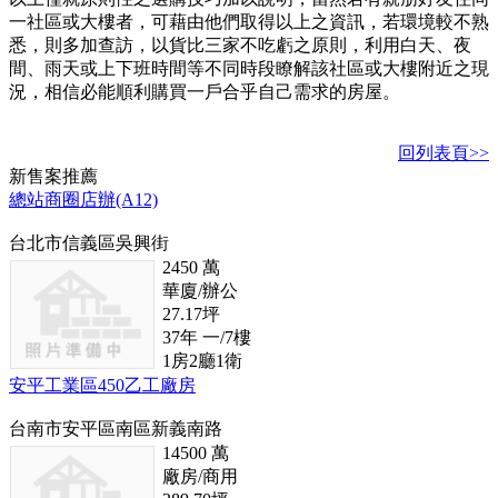
一社區或大樓者，可藉由他們取得以上之資訊，若環境較不熟
悉，則多加查訪，以貨比三家不吃虧之原則，利用白天、夜
間、雨天或上下班時間等不同時段瞭解該社區或大樓附近之現
況，相信必能順利購買一戶合乎自己需求的房屋。
回列表頁>>
新
售
案推薦
總站商圈店辦(A12)
台北市信義區吳興街
2450
萬
華廈/辦公
27.17
坪
37
年
一/7
樓
1
房
2
廳
1
衛
安平工業區450乙工廠房
台南市安平區南區新義南路
14500
萬
廠房/商用