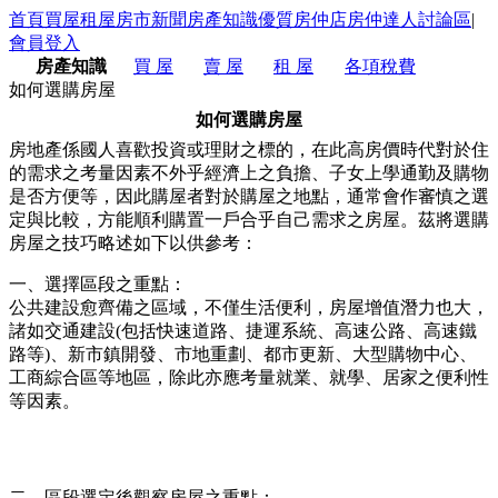
首頁
買屋
租屋
房市新聞
房產知識
優質房仲店
房仲達人
討論區
|
會員登入
房產知識
買 屋
賣 屋
租 屋
各項稅費
如何選購房屋
如何選購房屋
房地產係國人喜歡投資或理財之標的，在此高房價時代對於住
的需求之考量因素不外乎經濟上之負擔、子女上學通勤及購物
是否方便等，因此購屋者對於購屋之地點，通常會作審慎之選
定與比較，方能順利購置一戶合乎自己需求之房屋。茲將選購
房屋之技巧略述如下以供參考：
一、選擇區段之重點：
公共建設愈齊備之區域，不僅生活便利，房屋增值潛力也大，
諸如交通建設(包括快速道路、捷運系統、高速公路、高速鐵
路等)、新市鎮開發、市地重劃、都市更新、大型購物中心、
工商綜合區等地區，除此亦應考量就業、就學、居家之便利性
等因素。
二、區段選定後觀察房屋之重點：