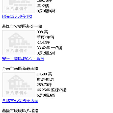
289.70
坪
年
/2
樓
0
房
0
廳
0
衛
陽光綠大地美1樓
基隆市安樂區基金一路
998
萬
華廈/住宅
32.42
坪
33.42
年
一/7
樓
3
房
2
廳
2
衛
安平工業區450乙工廠房
台南市南區新義南路
14500
萬
廠房/廠房
289.70
坪
46.25
年
整棟/2
樓
6
房
0
廳
3
衛
八堵車站旁透天店面
基隆市暖暖區八堵路