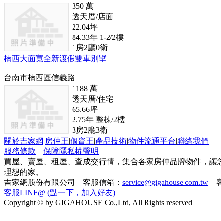
350
萬
透天厝/店面
22.04
坪
84.33
年
1-2/2
樓
1
房
2
廳
0
衛
楠西大面寬全新渡假雙車別墅
台南市楠西區信義路
1188
萬
透天厝/住宅
65.66
坪
2.75
年
整棟/2
樓
3
房
2
廳
3
衛
關於吉家網
|
房仲王
|
個資王
|
產品技術
|
物件流通平台
|
聯絡我們
服務條款
保障隱私權聲明
買屋、賣屋、租屋、查成交行情，集合各家房仲品牌物件，讓
理想的家。
吉家網股份有限公司 客服信箱：
service@gigahouse.com.tw
客
客服LINE@ (點一下，加入好友)
Copyright © by GIGAHOUSE Co.,Ltd, All Rights reserved