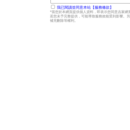
我已閱讀並同意本站【服務條款】
*當您於本網頁提供個人資料，即表示您同意吉家網
若您未予完整提供，可能導致服務效能受到影響。另
補充刪除等權利。