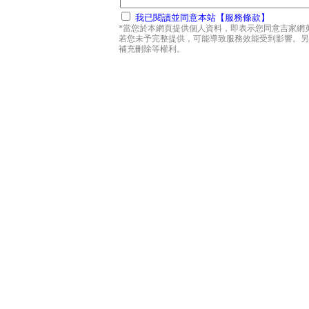
我已閱讀並同意本站【服務條款】
*當您於本網頁提供個人資料，即表示您同意吉家網
若您未予完整提供，可能導致服務效能受到影響。另
補充刪除等權利。