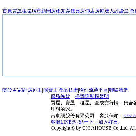
首頁
買屋
租屋
房市新聞
房產知識
優質房仲店
房仲達人
討論區
|
會
關於吉家網
|
房仲王
|
個資王
|
產品技術
|
物件流通平台
|
聯絡我們
服務條款
保障隱私權聲明
買屋、賣屋、租屋、查成交行情，集合
理想的家。
吉家網股份有限公司 客服信箱：
servi
客服LINE@ (點一下，加入好友)
Copyright © by GIGAHOUSE Co.,Ltd, All 