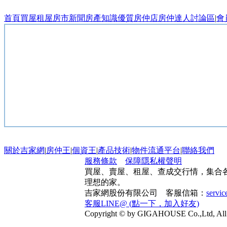
首頁
買屋
租屋
房市新聞
房產知識
優質房仲店
房仲達人
討論區
|
會
關於吉家網
|
房仲王
|
個資王
|
產品技術
|
物件流通平台
|
聯絡我們
服務條款
保障隱私權聲明
買屋、賣屋、租屋、查成交行情，集合
理想的家。
吉家網股份有限公司 客服信箱：
servi
客服LINE@ (點一下，加入好友)
Copyright © by GIGAHOUSE Co.,Ltd, All 