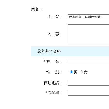
案名：
主 旨：
內 容：
您的基本資料
＊
姓 名：
性 別：
男
女
行動電話：
＊
E-Mail：