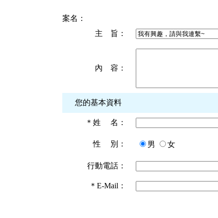
案名：
主 旨：
內 容：
您的基本資料
＊
姓 名：
性 別：
男
女
行動電話：
＊
E-Mail：