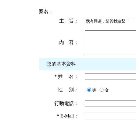
案名：
主 旨：
內 容：
您的基本資料
＊
姓 名：
性 別：
男
女
行動電話：
＊
E-Mail：