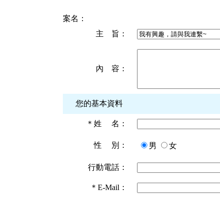
案名：
主 旨：
內 容：
您的基本資料
＊
姓 名：
性 別：
男
女
行動電話：
＊
E-Mail：