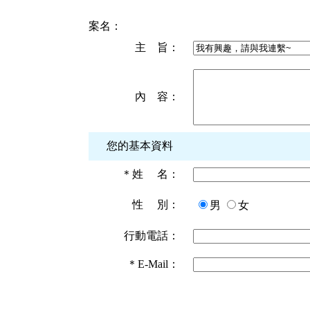
案名：
主 旨：
內 容：
您的基本資料
＊
姓 名：
性 別：
男
女
行動電話：
＊
E-Mail：