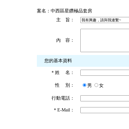
案名：
中西區星鑽極品套房
主 旨：
內 容：
您的基本資料
＊
姓 名：
性 別：
男
女
行動電話：
＊
E-Mail：