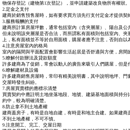
物保存登記（建物第1次登記），並申請建築改良物所有權狀。
2.定金之支付
建商於銷售預售屋時，如有要求買方須先行支付定金才提供契
3.服務報酬的支付
建商所計算房屋坪數，通常包括室內（含夾層屋）、陽台及公
但未說明該夾層屋是否合法，而所謂私有面積則包括室內、夾
上，私有面積並不等於自用面積，購屋者應予注意，否則自以
4.注意房屋室內的格局
室內的隔間與平面配置會影響生活起居是否舒適與方便，房間
5.瞭解付款辦法及貸款額度
許多建商為了促銷，常會以動人的廣告來吸引人們購屋，但是
6.瞭解建材及設備
許多建商銷售房屋時，常印有精美說明書，其中說明地坪、門
交屋時發生糾紛。
7.房屋買賣標的應標示清楚
買賣契約中應註明土地坐落地段、地號、建築基地面積與持分
約中，較為明確清楚。
8.防止拿不到土地產權
建商蓋房子，有時是自地自建，有時是和地主合建。如果建商
不到土地產權，不可不慎。
9.注意開工、完工、交屋日期