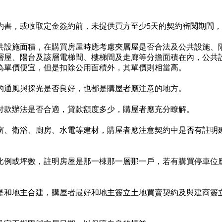
約書，或收取定金簽約前，未提供買方至少5天的契約審閱期間
共設施面積，在購買房屋時應考慮夾層屋是否合法及公共設施、
層屋、陽台及該層電梯間、樓梯間及走廊等分擔面積在內，公共
為單價便宜，但是扣除公用面積外，其單價則相當高。
的通風與採光是否良好，也都是購屋者應注意的地方。
付款辦法是否合適，貸款額度多少，購屋者應充分瞭解。
窗、衛浴、廚房、水電等建材，購屋者應注意契約中是否有註明
比例或坪數，註明房屋是那一棟那一層那一戶，若有購買停車位
是和地主合建，購屋者最好和地主簽立土地買賣契約及與建商簽