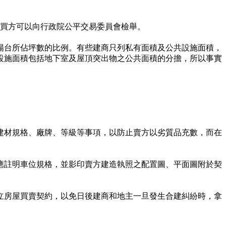
，買方可以向行政院公平交易委員會檢舉。
陽台所佔坪數的比例。有些建商只列私有面積及公共設施面積，
設施面積包括地下室及屋頂突出物之公共面積的分擔，所以事實
建材規格、廠牌、等級等事項，以防止賣方以劣質品充數，而在
應註明車位規格，並影印賣方建造執照之配置圖、平面圖附於契
立房屋買賣契約，以免日後建商和地主一旦發生合建糾紛時，拿