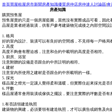
首頁
買屋
租屋
房市新聞
房產知識
優質房仲店
房仲達人
討論區
|
會
房產知識
購買預售屋
預售屋賣的只是一個房屋藍圖，當然沒有實際成品可看，因此看預
品屋是業者經過裝潢，供客戶參考建築物完成後之內部空間設計
1. 格局
好的室內設計、裝潢可以有良好的空間感，不見得每一戶格局
2. 高度
高度不夠會有壓迫感，注意和合約中載明的高度是否相符。
3. 廚房、浴室
注意附贈的設備是否跟合約中所註明的相符。
4. 建材
注意室內所使用之建材是否跟合約中所載明的一樣。
5. 採光
樣品屋之燈光一定讓人覺得柔和溫暖，但實際住起來採光是否
6. 坪數
樣品屋通常會用裝潢或傢俱之擺設，要注意實際的坪數是否有差
1.有否請領建造執照
建築物的興建，必須要領有建造執照，才可以廣告或銷售及向