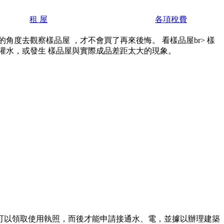
租 屋
各項稅費
度去觀察樣品屋 ，才不會買了再來後悔。 看樣品屋br> 樣
灌水，或發生 樣品屋與實際成品差距太大的現象。
可以領取使用執照，而後才能申請接通水、電，並據以辦理建築