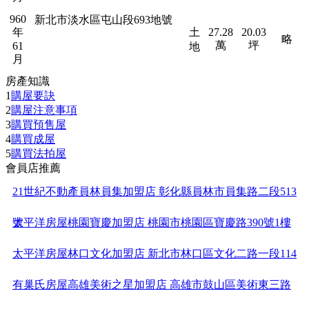
960
新北市淡水區屯山段693地號
年
土
27.28
20.03
略
萬
坪
61
地
月
房產知識
1
購屋要訣
2
購屋注意事項
3
購買預售屋
4
購買成屋
5
購買法拍屋
會員店推薦
21世紀不動產員林員集加盟店 彰化縣員林市員集路二段513
號
太平洋房屋桃園寶慶加盟店 桃園市桃園區寶慶路390號1樓
太平洋房屋林口文化加盟店 新北市林口區文化二路一段114
有巢氏房屋高雄美術之星加盟店 高雄市鼓山區美術東三路