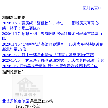
回列表頁>>
相關新聞推薦
2020/11/23 賣房網「滿租物件」待售！ 網曝房東真實心
態：轉手才是主要賺頭
2020/11/17 意想不到！淡海輕軌房價漲最多出現新市鎮蛋白
區
2020/11/16 淡海輕軌藍海線歡慶通車 10月房產移轉棟數創
新北均量2.9倍
2020/10/22 新北金磚房市翻轉 「這區」甚至飆破6字頭
2020/10/20 「林三淡」擺脫鬼城封號 北大蛋黃區飆價4字頭
2020/10/6 打造美學示範地 新北市府免費為老舊建築拉皮
熱門推薦物件
北基景觀度假屋
萬里區仁四街
19.25 坪 / 公寓