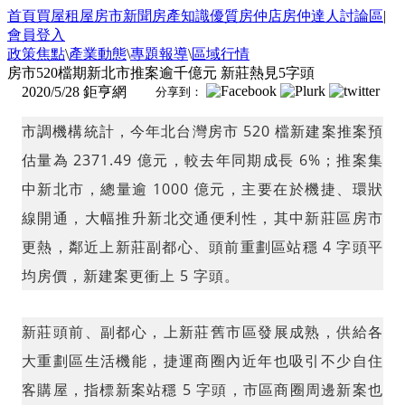
首頁
買屋
租屋
房市新聞
房產知識
優質房仲店
房仲達人
討論區
|
會員登入
政策焦點
\
產業動態
\
專題報導
\
區域行情
房市520檔期新北市推案逾千億元 新莊熱見5字頭
2020/5/28
鉅亨網
分享到：
市調機構統計，今年北台灣房市 520 檔新建案推案預
估量為 2371.49 億元，較去年同期成長 6%；推案集
中新北市，總量逾 1000 億元，主要在於機捷、環狀
線開通，大幅推升新北交通便利性，其中新莊區房市
更熱，鄰近上新莊副都心、頭前重劃區站穩 4 字頭平
均房價，新建案更衝上 5 字頭。
新莊頭前、副都心，上新莊舊市區發展成熟，供給各
大重劃區生活機能，捷運商圈內近年也吸引不少自住
客購屋，指標新案站穩 5 字頭，市區商圈周邊新案也