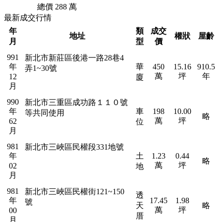
總價 288 萬
最新成交行情
年
類
成交
地址
權狀
屋齡
月
型
價
991
新北市新莊區後港一路28巷4
年
華
450
15.16
910.5
弄1~30號
萬
坪
年
12
廈
月
990
新北市三重區成功路１１０號
年
車
198
10.00
等共同使用
略
萬
坪
62
位
月
981
新北市三峽區民權段331地號
年
土
1.23
0.44
略
萬
坪
02
地
月
981
新北市三峽區民權街121~150
透
年
17.45
1.98
號
天
略
萬
坪
00
厝
月