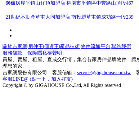
66號
中信房屋平鎮山仔頂加盟店 桃園市平鎮區中豐路山頂段467
21世紀不動產草屯大同加盟店 南投縣草屯鎮成功路一段239
號
太平洋房屋蘆洲長榮加盟店 新北市蘆洲區長榮路353號
住商不動產台南崇德加盟店 台南市東區崇德路630號1樓
關於吉家網
|
房仲王
|
個資王
|
產品技術
|
物件流通平台
|
聯絡我們
服務條款
保障隱私權聲明
中信房屋平鎮中豐加盟店 桃園市平鎮區豐路363號
買屋、賣屋、租屋、查成交行情，集合各家房仲品牌物件，讓
理想的家。
吉家網股份有限公司 客服信箱：
service@gigahouse.com.tw
客
21世紀不動產中清水湳加盟店 台中市北屯區中清路二段138
客服LINE@ (點一下，加入好友)
Copyright © by GIGAHOUSE Co.,Ltd, All Rights reserved
號
太平洋房屋宜蘭大學加盟店 宜蘭縣宜蘭市女中路三段589號
住商不動產台南花園加盟店 台南市北區和緯路二段261號
住商不動產台南公園加盟店 台南市北區公園路960號1樓
太平洋房屋士林加盟店 台北市士林區臺北市中正路361