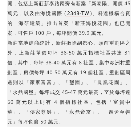
開，包括上新莊新泰路兩旁有新案「新泰陽」開價 45
萬元，以及由海悅國際 (
2348-TW
)、科達機構合資
的「海研建築」推出首案「新莊海悅花園」也已開
案，可售戶 100 戶，每坪開價 39.9 萬元。
新莊當地建商統計，新莊撇除副都心、頭前重劃區之
外，上新莊單價每坪 38-50 萬元指標社區共達 31
個，其中，每坪 38-40 萬元有 8 社區，集中歐洲村重
劃區，房價每坪 40-50 萬元有 19 個社區，重劃區周
邊則以「家家富富」、「璽園」、「鳳凰花園」、
「永鼎國璽」每坪成交 45-47 萬元最高，至於每坪達
50 萬元以上則有 4 個指標社區，包括「富貴中
華」、「傳家尊爵」、「永鼎帝京」、「泰舍至善
元」每坪也逾 50 萬元。