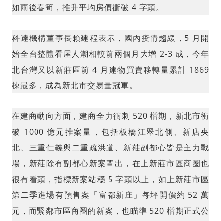
如雨後春筍，推升平均房價衝破 4 字頭。
科達機構董事長賴建程表示，國內疫情趨緩，5 月開
始全台整體看屋人潮相較前兩個月大增 2-3 成，今年
北台灣又以新莊區前 4 月建物買賣移轉量累計 1869
棟最多，成為新北市交易量冠軍。
在建商動向方面，建商全力衝刺 520 檔期，新北市衝
破 1000 億元推案量，包括板橋江翠北側、新店央
北、三重仁義與二重疏洪道、新莊副都心皆是主力戰
場，新莊除有副都心新案輩出，在上新莊市區商圈也
很有看頭，指標新案站穩 5 字頭以上，如上新莊市區
第二季進場有預售案「富都新庄」每坪開價約 52 萬
元，而緊鄰市區商圈的新案，也瞄準 520 檔期正式公