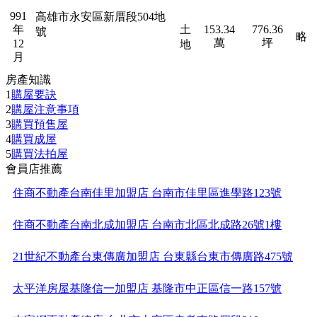
991
高雄市永安區新厝段504地
年
土
153.34
776.36
號
略
萬
坪
12
地
月
房產知識
1
購屋要訣
2
購屋注意事項
3
購買預售屋
4
購買成屋
5
購買法拍屋
會員店推薦
住商不動產台南佳里加盟店 台南市佳里區進學路123號
住商不動產台南北成加盟店 台南市北區北成路26號1樓
21世紀不動產台東傳廣加盟店 台東縣台東市傳廣路475號
太平洋房屋基隆信一加盟店 基隆市中正區信一路157號