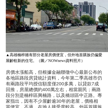
▲高雄楠梓雖有部分老屋房價便宜，但外地首購族仍偏愛
屋齡較新的住宅。（圖／NOWnews資料照片）
房價水漲船高，但根據金融聯徵中心最新公布的
各地區路段房貸統計資料，今年第二季高雄市仍
有兩路段平均授信額度僅200多萬，以貸款7成
回推，房屋總價約400萬左右，相當親民；兩路
段分別是楠梓區興楠路，以及橋頭區中正路。專
家指出，因有不少屋齡逾30年的老屋，價格相
當便宜，不過，在地人接受度較高，外區首購族