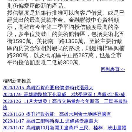
則仍偏愛屋齡新的產品。
授信額度是指銀行批准可以向客戶借貸、或是已
經貸出的最高貸款本金。金融聯徵中心資料顯
示，高雄市今年第二季平均授信額度最高的路
段，多半位於鼓山的美術館特區，包括美術北五
街1590萬、美術南三路1356萬。至於主要行政
區內房貸金額相對親民的路段，則是楠梓區興楠
路280萬，以及橋頭區中正路287萬，也是全市
平均授信額度唯二低於300萬。
回列表頁>>
相關新聞推薦
2020/12/15 高雄百貨商圈房價 夢時代漲最大
2020/12/9 高雄鐵路地下化發威 2站受惠深！房價3年漲3成
2020/12/2 11月大爆發！高市交易量創今年新高 三民區最熱
絡
2020/11/20 提升行政效能 高雄水利會土地轉登國有
2020/11/17 高雄二階輕軌復工 這條路受惠最大
2020/11/17 高雄前10月新開工逾萬戶 三民、楠梓、鼓山量體