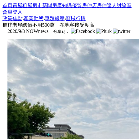
首頁
買屋
租屋
房市新聞
房產知識
優質房仲店
房仲達人
討論區
|
會員登入
政策焦點
\
產業動態
\
專題報導
\
區域行情
楠梓老屋總價不用500萬 在地客接受度高
2020/9/8
NOWnews
分享到：