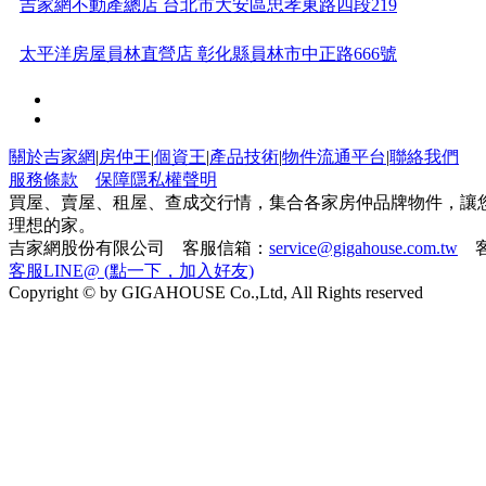
吉家網不動產總店 台北市大安區忠孝東路四段219
太平洋房屋員林直營店 彰化縣員林市中正路666號
太平洋房屋彰化田尾高鐵加盟店 彰化縣田尾鄉中山路一段
131、
太平洋房屋台東加盟店 台東縣台東市臺東縣更生路617
關於吉家網
|
房仲王
|
個資王
|
產品技術
|
物件流通平台
|
聯絡我們
服務條款
保障隱私權聲明
太平洋房屋桃園藝文加盟店 桃園市桃園區中正路1015號8
買屋、賣屋、租屋、查成交行情，集合各家房仲品牌物件，讓
理想的家。
吉家網股份有限公司 客服信箱：
service@gigahouse.com.tw
客
21世紀不動產宜蘭加盟店 宜蘭縣宜蘭市中山路一段808號
客服LINE@ (點一下，加入好友)
Copyright © by GIGAHOUSE Co.,Ltd, All Rights reserved
吉家網不動產竹北加盟店 新竹縣竹北市光明六路99號
太平洋房屋屏東博愛加盟店 屏東縣屏東市博愛路307號
太平洋房屋鶯歌鳳鳴加盟店 新北市鶯歌區鶯歌路101號
有巢氏房屋基隆基金加盟店 基隆市安樂區基金一路110之7