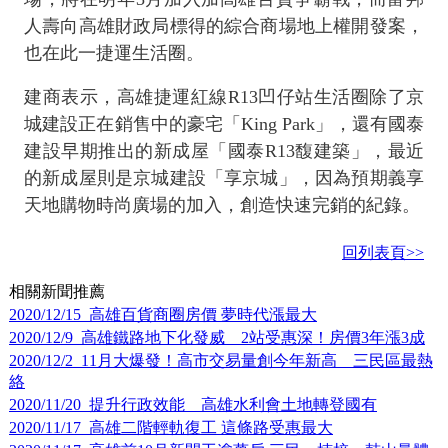
人壽向高雄財政局標得的綜合商場地上權開發案，
也在此一捷運生活圈。
建商表示，高雄捷運紅線R13凹仔站生活圈除了京
城建設正在銷售中的豪宅「King Park」，還有國泰
建設早期推出的新成屋「國泰R13馥建築」，最近
的新成屋則是京城建設「享京城」，因為預期義享
天地購物時尚廣場的加入，創造快速完銷的紀錄。
回列表頁>>
相關新聞推薦
2020/12/15 高雄百貨商圈房價 夢時代漲最大
2020/12/9 高雄鐵路地下化發威 2站受惠深！房價3年漲3成
2020/12/2 11月大爆發！高市交易量創今年新高 三民區最熱
絡
2020/11/20 提升行政效能 高雄水利會土地轉登國有
2020/11/17 高雄二階輕軌復工 這條路受惠最大