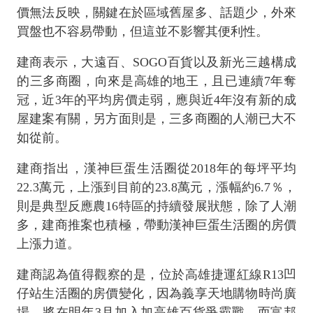
價無法反映，關鍵在於區域舊屋多、話題少，外來
買盤也不容易帶動，但這並不影響其便利性。
建商表示，大遠百、SOGO百貨以及新光三越構成
的三多商圈，向來是高雄的地王，且已連續7年奪
冠，近3年的平均房價走弱，應與近4年沒有新的成
屋建案有關，另方面則是，三多商圈的人潮已大不
如從前。
建商指出，漢神巨蛋生活圈從2018年的每坪平均
22.3萬元，上漲到目前的23.8萬元，漲幅約6.7％，
則是典型反應農16特區的持續發展狀態，除了人潮
多，建商推案也積極，帶動漢神巨蛋生活圈的房價
上漲力道。
建商認為值得觀察的是，位於高雄捷運紅線R13凹
仔站生活圈的房價變化，因為義享天地購物時尚廣
場，將在明年3月加入加高雄百貨爭霸戰，而富邦