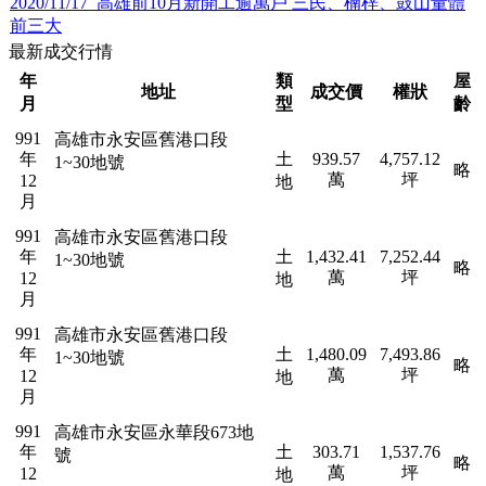
2020/11/17 高雄前10月新開工逾萬戶 三民、楠梓、鼓山量體
前三大
最新成交行情
年
類
屋
地址
成交價
權狀
月
型
齡
991
高雄市永安區舊港口段
年
土
939.57
4,757.12
1~30地號
略
萬
坪
12
地
月
991
高雄市永安區舊港口段
年
土
1,432.41
7,252.44
1~30地號
略
萬
坪
12
地
月
991
高雄市永安區舊港口段
年
土
1,480.09
7,493.86
1~30地號
略
萬
坪
12
地
月
991
高雄市永安區永華段673地
年
土
303.71
1,537.76
號
略
萬
坪
12
地