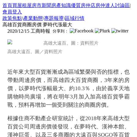
首頁
買屋
租屋
房市新聞
房產知識
優質房仲店
房仲達人
討論區
|
會員登入
政策焦點
\
產業動態
\
專題報導
\
區域行情
高雄百貨商圈房價 夢時代漲最大
2020/12/15
工商時報
分享到：
高雄大遠百。圖／資料照片
近年來大型百貨漸漸成為區域繁榮與否的指標，也
帶動周邊房價，而高雄四大百貨商圈，3年來的房
價，以夢時代漲幅最大、約10.3％，由於義享天地
購物時尚廣場，將在明年3月加入加高雄百貨爭霸
戰，預料再增加一個受到關注的商圈房價。
根據住商不動產企研室統計，從2018年來高雄大型
百貨公司周邊房價後發現，在夢時代、漢神本館、
漢神巨蛋、以及三多商圈的大遠百與SOGO等百貨