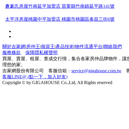
之1
有巢氏房屋竹南延平加盟店 苗栗縣竹南鎮延平路141號
太平洋房屋桃園中平加盟店 桃園市桃園區泰昌三街6號
吉家網不動產竹北加盟店 新竹縣竹北市光明六路99號
太平洋房屋嘉義大學加盟店 嘉義市嘉義市西區世賢路四段
關於吉家網
|
房仲王
|
個資王
|
產品技術
|
物件流通平台
|
聯絡我們
服務條款
保障隱私權聲明
96
太平洋房屋中和高中加盟店 新北市中和區員山路133號
買屋、賣屋、租屋、查成交行情，集合各家房仲品牌物件，讓
理想的家。
吉家網股份有限公司 客服信箱：
service@gigahouse.com.tw
客
住商不動產高雄大寮加盟店 高雄市大寮區鳳屏一路427號1
客服LINE@ (點一下，加入好友)
Copyright © by GIGAHOUSE Co.,Ltd, All Rights reserved
住商不動產屏東尊爵明正加盟店 屏東縣屏東市自由路381-2
號
有巢氏房屋台中西屯逢甲加盟店 台中市西屯區青海路2段
246之
住商不動產台南水交社富?加盟店 台南市南區西門路一段
261號
住商不動產高雄農十六裕誠加盟店 高雄市鼓山區裕誠路