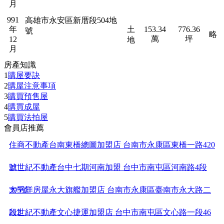
月
991
高雄市永安區新厝段504地
年
土
153.34
776.36
號
略
萬
坪
12
地
月
房產知識
1
購屋要訣
2
購屋注意事項
3
購買預售屋
4
購買成屋
5
購買法拍屋
會員店推薦
住商不動產台南東橋總圖加盟店 台南市永康區東橋一路420
號
21世紀不動產台中七期河南加盟 台中市南屯區河南路4段
395號
太平洋房屋永大旗艦加盟店 台南市永康區臺南市永大路二
段2
21世紀不動產文心捷運加盟店 台中市南屯區文心路一段46