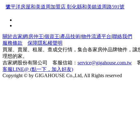
號
太平洋房屋和美道周加盟店 彰化縣和美鎮道周路591號
21世紀不動產七期惠中加盟店 台中市南屯區惠中路三段33
號
住商不動產台南誠品加盟店 台南市東區崇德路114號1樓
關於吉家網
|
房仲王
|
個資王
|
產品技術
|
物件流通平台
|
聯絡我們
服務條款
保障隱私權聲明
太平洋房屋宜蘭公園加盟店 宜蘭縣宜蘭市中山路二段86號
買屋、賣屋、租屋、查成交行情，集合各家房仲品牌物件，讓
理想的家。
吉家網股份有限公司 客服信箱：
service@gigahouse.com.tw
客
住商不動產高雄心富加盟店 高雄市岡山區河堤路一段180號
客服LINE@ (點一下，加入好友)
Copyright © by GIGAHOUSE Co.,Ltd, All Rights reserved
21世紀不動產三重重新加盟店 新北市三重區重新路四段59
號4
21世紀不動產汎太大有加盟店 桃園市桃園區大有路508號1
樓
太平洋房屋佳里加盟店 台南市佳里區臺南市成功路190
太平洋房屋台中豐原中正加盟店 台中市豐原區臺中市中正
路446
住商不動產仁愛光復加盟店 台北市大安區仁愛路四段415號