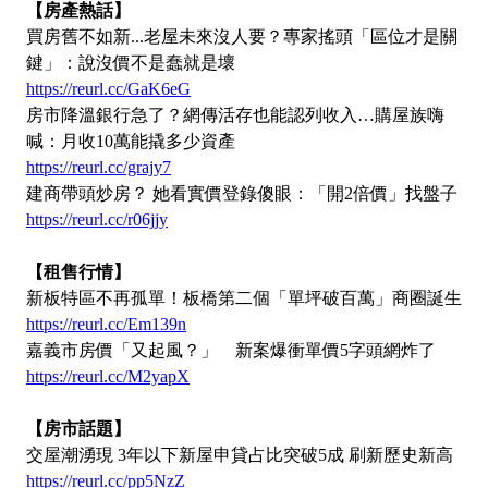
【房產熱話】
買房舊不如新...老屋未來沒人要？專家搖頭「區位才是關
鍵」：說沒價不是蠢就是壞
https://reurl.cc/GaK6eG
房市降溫銀行急了？網傳活存也能認列收入…購屋族嗨
喊：月收10萬能撬多少資產
https://reurl.cc/grajy7
建商帶頭炒房？ 她看實價登錄傻眼：「開2倍價」找盤子
https://reurl.cc/r06jjy
【租售行情】
新板特區不再孤單！板橋第二個「單坪破百萬」商圈誕生
https://reurl.cc/Em139n
嘉義市房價「又起風？」 新案爆衝單價5字頭網炸了
https://reurl.cc/M2yapX
【房市話題】
交屋潮湧現 3年以下新屋申貸占比突破5成 刷新歷史新高
https://reurl.cc/pp5NzZ