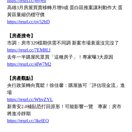
https://reurl.cc/j6vjen
高雄3月房屋買賣移轉月增9成 蛋白區推案讓利動作大 蛋
黃區量縮仍穩守價
https://reurl.cc/ov52bD
【房產搜奇】
市調：房市329檔期供需不同調 新案市場衰退沒完沒了
https://reurl.cc/7EM8Ll
去年一半購屋民眾買「這種房子」！專家曝3大原因
https://reurl.cc/4lW7M2
【房產觀點】
央行政策轉向寬鬆！徐佳馨：購屋族可「評估現金流」進
場
https://reurl.cc/WbvZYL
新青安2.0補貼恐打回原形！可能影響一覽 專家：房市
將進冷靜期
https://reurl.cc/3kelEO