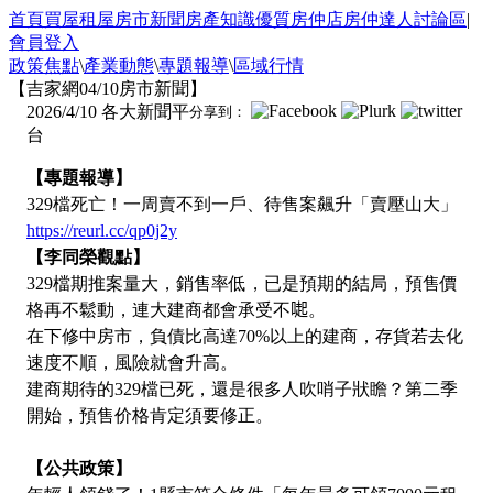
首頁
買屋
租屋
房市新聞
房產知識
優質房仲店
房仲達人
討論區
|
會員登入
政策焦點
\
產業動態
\
專題報導
\
區域行情
【吉家網04/10房市新聞】
2026/4/10
各大新聞平
分享到：
台
【專題報導】
329檔死亡！一周賣不到一戶、待售案飆升「賣壓山大」
https://reurl.cc/qp0j2y
【李同榮觀點】
329檔期推案量大，銷售率低，已是預期的結局，預售價
格再不鬆動，連大建商都會承受不𠺬。
在下修中房市，負債比高達70%以上的建商，存貨若去化
速度不順，風險就會升高。
建商期待的329檔已死，還是很多人吹哨子狀瞻？第二季
開始，預售价格肯定須要修正。
【公共政策】