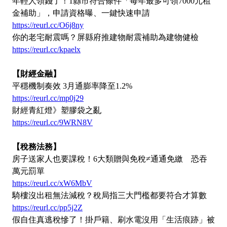
年輕人領錢了！1縣市符合條件「每年最多可領7000元租
金補助」，申請資格曝、一鍵快速申請
https://reurl.cc/O6j8ny
你的老宅耐震嗎？屏縣府推建物耐震補助為建物健檢
https://reurl.cc/kpaelx
【財經金融】
平穩機制奏效 3月通膨率降至1.2%
https://reurl.cc/mp0j29
財經青紅燈》塑膠袋之亂
https://reurl.cc/9WRN8V
【稅務法務】
房子送家人也要課稅！6大類贈與免稅≠通通免繳 恐吞
萬元罰單
https://reurl.cc/xW6MbV
騎樓沒出租無法減稅？稅局指三大門檻都要符合才算數
https://reurl.cc/pp5j2Z
假自住真逃稅慘了！掛戶籍、刷水電沒用「生活痕跡」被