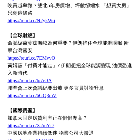
晚買越卑微？雙北5年房價增、坪數卻縮水 「想買大房」
只剩這條路
https://reurl.cc/N2ykWq
【全球財經】
命脈級荷莫茲海峽為何重要？伊朗掐住全球能源咽喉 衝
擊台灣國安
https://reurl.cc/7EMvvQ
荷姆茲「付費才能走」? 伊朗想把全球能源變現 油價恐進
入新時代
https://reurl.cc/lp7rOA
聯準會上次會議紀要出爐 更多官員討論升息
https://reurl.cc/6GQ3mV
【國際房產】
加拿大固定房貸利率正在悄悄爬高？
https://reurl.cc/X2mYr7
中國房地產業持續低迷 物業公司大撤退