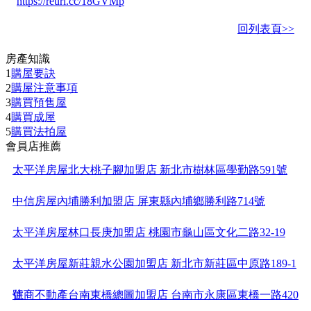
https://reurl.cc/18GVMp
回列表頁>>
房產知識
1
購屋要訣
2
購屋注意事項
3
購買預售屋
4
購買成屋
5
購買法拍屋
會員店推薦
太平洋房屋北大桃子腳加盟店 新北市樹林區學勤路591號
中信房屋內埔勝利加盟店 屏東縣內埔鄉勝利路714號
太平洋房屋林口長庚加盟店 桃園市龜山區文化二路32-19
太平洋房屋新莊親水公園加盟店 新北市新莊區中原路189-1
號
住商不動產台南東橋總圖加盟店 台南市永康區東橋一路420