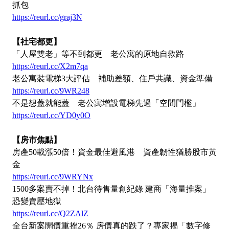
抓包
https://reurl.cc/graj3N
【社宅都更】
「人屋雙老」等不到都更 老公寓的原地自救路
https://reurl.cc/X2m7qa
老公寓裝電梯3大評估 補助差額、住戶共識、資金準備
https://reurl.cc/9WR248
不是想蓋就能蓋 老公寓增設電梯先過「空間門檻」
https://reurl.cc/YD0y0O
【房市焦點】
房產50載漲50倍！資金最佳避風港 資產韌性猶勝股市黃
金
https://reurl.cc/9WRYNx
1500多案賣不掉！北台待售量創紀錄 建商「海量推案」
恐變賣壓地獄
https://reurl.cc/Q2ZAlZ
全台新案開價重挫26％ 房價真的跌了？專家揭「數字修