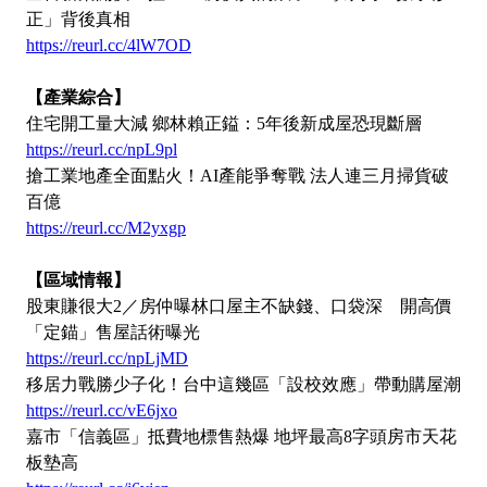
正」背後真相
https://reurl.cc/4lW7OD
【產業綜合】
住宅開工量大減 鄉林賴正鎰：5年後新成屋恐現斷層
https://reurl.cc/npL9pl
搶工業地產全面點火！AI產能爭奪戰 法人連三月掃貨破
百億
https://reurl.cc/M2yxgp
【區域情報】
股東賺很大2／房仲曝林口屋主不缺錢、口袋深 開高價
「定錨」售屋話術曝光
https://reurl.cc/npLjMD
移居力戰勝少子化！台中這幾區「設校效應」帶動購屋潮
https://reurl.cc/vE6jxo
嘉市「信義區」抵費地標售熱爆 地坪最高8字頭房市天花
板墊高