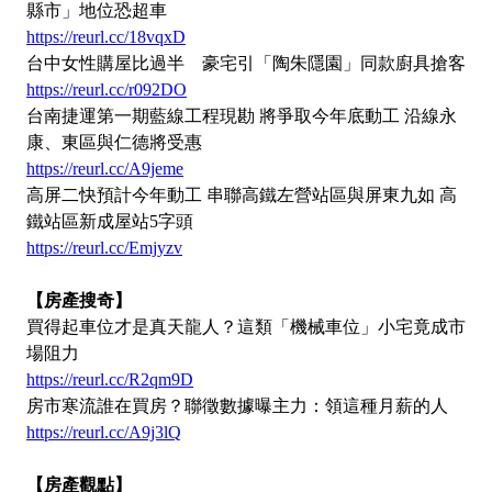
縣市」地位恐超車
https://reurl.cc/18vqxD
台中女性購屋比過半 豪宅引「陶朱隱園」同款廚具搶客
https://reurl.cc/r092DO
台南捷運第一期藍線工程現勘 將爭取今年底動工 沿線永
康、東區與仁德將受惠
https://reurl.cc/A9jeme
高屏二快預計今年動工 串聯高鐵左營站區與屏東九如 高
鐵站區新成屋站5字頭
https://reurl.cc/Emjyzv
【房產搜奇】
買得起車位才是真天龍人？這類「機械車位」小宅竟成市
場阻力
https://reurl.cc/R2qm9D
房市寒流誰在買房？聯徵數據曝主力：領這種月薪的人
https://reurl.cc/A9j3lQ
【房產觀點】