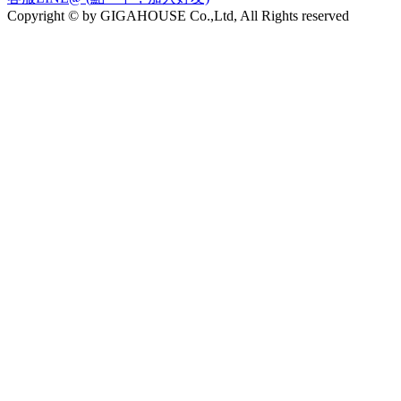
Copyright © by GIGAHOUSE Co.,Ltd, All Rights reserved
21世紀不動產信義101加盟店 台北市信義區松仁路211號
太平洋房屋新營加盟店 台南市新營區臺南市新進路224
住商不動產永康一府福翰加盟店 台南市永康區中山南路178
號
太平洋房屋五股加盟店 新北市五股區芳洲八路105號
住商不動產左營新莊富民加盟店 台南市南區西門路一段261
號