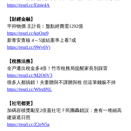
https://reurl.cc/Emje4A
【財經金融】
平抑物價 主計長︰盤點經費需1292億
https://reurl.cc/kpOnr9
新青安查核 4～5波結案率上看7成
https://reurl.cc/9Wv6Vj
【稅務法務】
全戶遷出稅金多4倍！竹市稅務局提醒家長別踩雷
https://reurl.cc/M2O6V3
很多人都搞錯！夫妻贈與不課贈與稅 但這筆錢躲不掉
https://reurl.cc/Wbx8NL
【社宅都更】
加碼容積獎勵至2倍蓋社宅？民團轟錯誤：會有一堆細高
建築遮日照
https://reurl.cc/Z2eN5a