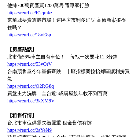
他擁700萬資產買1200萬房 遭專家打臉
https://reurl.cc/R2qmkz
京華城要賣震撼市場！這區房市利多消失 高價新案撐得
住嗎？
https://reurl.cc/18vE8p
【房產熱話】
北市僅56%車主自有車位！ 每找一次要花11.3分鐘
https://reurl.cc/53vQrV
台南預售屋今年量價齊跌 市區指標案拉抬郊區讓利拚買
氣
https://reurl.cc/Q2RG8q
買盤主力洗牌 全台近5成購屋族年收不到百萬
https://reurl.cc/3kXM8V
【租售行情】
台北市車位供需失衡嚴重 租金售價有撐
https://reurl.cc/2aYeN9