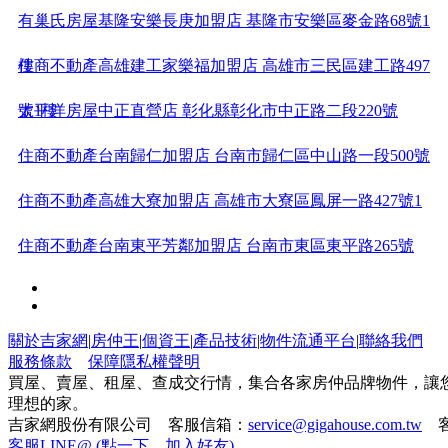
有巢氏房屋基隆安樂長庚加盟店 基隆市安樂區麥金路68號1
樓
住商不動產高雄建工家樂福加盟店 高雄市三民區建工路497
號1樓
太平洋房屋中正直營店 彰化縣彰化市中正路二段220號
住商不動產台南歸仁加盟店 台南市歸仁區中山路一段500號
住商不動產高雄大寮加盟店 高雄市大寮區鳳屏一路427號1
住商不動產台南東平芳鄰加盟店 台南市東區東平路265號
住商不動產台南府都北府院加盟店 台南市北區育德路500巷
5號1
21世紀不動產楊梅加盟店 桃園市楊梅區新農街579號
關於吉家網
|
房仲王
|
個資王
|
產品技術
|
物件流通平台
|
聯絡我們
服務條款
保障隱私權聲明
21世紀不動產汎太台茂加盟店 桃園市蘆竹區南崁路一段87
買屋、賣屋、租屋、查成交行情，集合各家房仲品牌物件，讓
理想的家。
吉家網股份有限公司 客服信箱：
service@gigahouse.com.tw
客
號
太平洋房屋板橋文化加盟店 新北市板橋區文化路一段123號
客服LINE@ (點一下，加入好友)