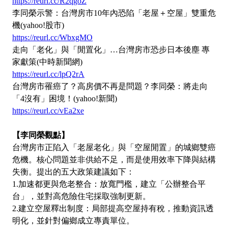
https://reurl.cc/R2qgoZ
李同榮示警：台灣房市10年內恐陷「老屋＋空屋」雙重危
機(yahoo!股市)
https://reurl.cc/WbxgMO
走向「老化」與「閒置化」…台灣房市恐步日本後塵 專
家獻策(中時新聞網)
https://reurl.cc/lpQ2rA
台灣房市罹癌了？高房價不再是問題？李同榮：將走向
「4沒有」困境！(yahoo!新聞)
https://reurl.cc/vEa2xe
【李同榮觀點】
台灣房市正陷入「老屋老化」與「空屋閒置」的城鄉雙癌
危機。核心問題並非供給不足，而是使用效率下降與結構
失衡。提出的五大政策建議如下：
1.加速都更與危老整合：放寬門檻，建立「公辦整合平
台」，並對高危險住宅採取強制更新。
2.建立空屋釋出制度：局部提高空屋持有稅，推動資訊透
明化，並針對偏鄉成立專責單位。