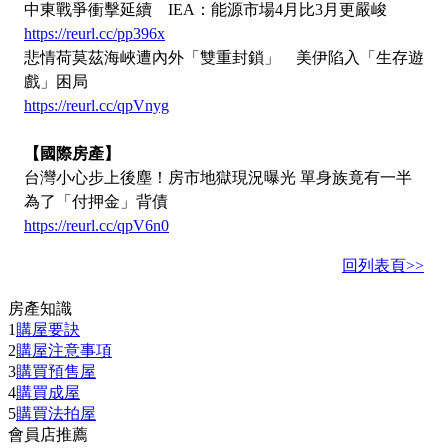
中東戰爭衝擊延續 IEA：能源市場4月比3月更嚴峻
https://reurl.cc/pp396x
悲情荷莫茲海峽遭內外「雙重封鎖」 美伊陷入「生存遊
戲」困局
https://reurl.cc/qpVnyg
【國際房產】
台灣小心步上後塵！房市地獄現況曝光 單身族竟有一半
為了「付押金」背債
https://reurl.cc/qpV6n0
回列表頁>>
房產知識
1
購屋要訣
2
購屋注意事項
3
購買預售屋
4
購買成屋
5
購買法拍屋
會員店推薦