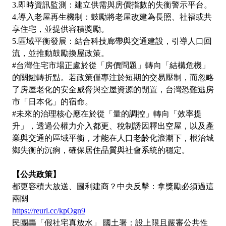
3.即時資訊監測：建立供需與房價指數的失衡警示平台。
4.導入老屋再生機制：鼓勵將老屋改建為長照、社福或共
享住宅，並提供容積獎勵。
5.區域平衡發展：結合科技廊帶與交通建設，引導人口回
流，並推動鼓勵換屋政策。
#台灣住宅市場正處於從「房價問題」轉向「結構危機」
的關鍵轉折點。若政策僅專注於短期的交易壓制，而忽略
了房屋老化的安全威脅與空屋資源的閒置，台灣恐難逃房
市「日本化」的宿命。
#未來的治理核心應在於從「量的調控」轉向「效率提
升」，透過公權力介入都更、稅制誘因釋出空屋，以及產
業與交通的區域平衡，才能在人口老齡化浪潮下，根治城
鄉失衡的沉痾，確保居住品質與社會系統的穩定。
【公共政策】
都更容積大放送、圖利建商？中央反擊：拿獎勵必須過這
兩關
https://reurl.cc/kpOgn9
民團轟「假社宅真放水」 國土署：設上限且嚴審公共性