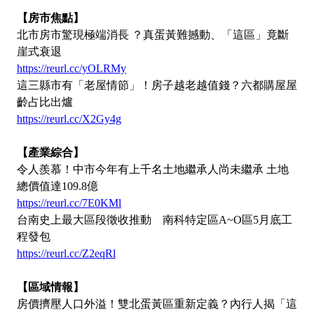
【房市焦點】
北市房市驚現極端消長 ？真蛋黃難撼動、「這區」竟斷
崖式衰退
https://reurl.cc/yOLRMy
這三縣市有「老屋情節」！房子越老越值錢？六都購屋屋
齡占比出爐
https://reurl.cc/X2Gy4g
【產業綜合】
令人羨慕！中市今年有上千名土地繼承人尚未繼承 土地
總價值達109.8億
https://reurl.cc/7E0KMl
台南史上最大區段徵收推動 南科特定區A~O區5月底工
程發包
https://reurl.cc/Z2eqRl
【區域情報】
房價擠壓人口外溢！雙北蛋黃區重新定義？內行人揭「這