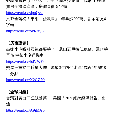
矽品擴廠狂徵5000人！台中「新科技廊道」成形 工程師
買房全擠進這區：房價直衝 6 字頭
https://reurl.cc/dpnQe2
六都全落榜！東部「蛋殼區」1年暴漲200萬、新案驚見4
字頭
https://reurl.cc/ovRAy3
【房市話題】
高雄小宅吸引買氣都要拚了！鳳山五甲拚低總價、鳳頂拚
單價 中都小宅送機車
https://reurl.cc/bdVWEd
交屋潮拉抬申貸量大增 屋齡3年內佔比達5成近5年增18
百分點
https://reurl.cc/X2GZ70
【全球財經】
台灣對美出口狂飆登第1！美國「2026總統經濟報告」出
爐
https://reurl.cc/A9jMAp