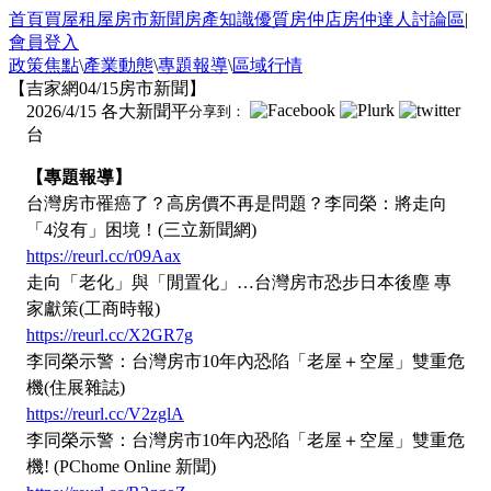
首頁
買屋
租屋
房市新聞
房產知識
優質房仲店
房仲達人
討論區
|
會員登入
政策焦點
\
產業動態
\
專題報導
\
區域行情
【吉家網04/15房市新聞】
2026/4/15
各大新聞平
分享到：
台
【專題報導】
台灣房市罹癌了？高房價不再是問題？李同榮：將走向
「4沒有」困境！(三立新聞網)
https://reurl.cc/r09Aax
走向「老化」與「閒置化」…台灣房市恐步日本後塵 專
家獻策(工商時報)
https://reurl.cc/X2GR7g
李同榮示警：台灣房市10年內恐陷「老屋＋空屋」雙重危
機(住展雜誌)
https://reurl.cc/V2zglA
李同榮示警：台灣房市10年內恐陷「老屋＋空屋」雙重危
機! (PChome Online 新聞)