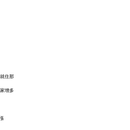
謀就住那
買家增多
漲