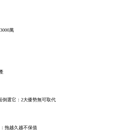
000萬
產
面倒選它：2大優勢無可取代
析：拖越久越不保值