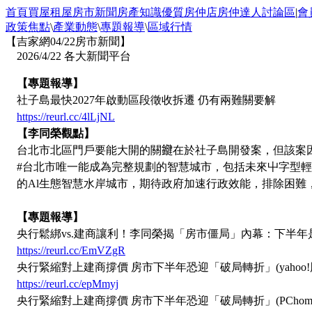
首頁
買屋
租屋
房市新聞
房產知識
優質房仲店
房仲達人
討論區
|
會
政策焦點
\
產業動態
\
專題報導
\
區域行情
【吉家網04/22房市新聞】
2026/4/22
各大新聞平台
【專題報導】
社子島最快2027年啟動區段徵收拆遷 仍有兩難關要解
https://reurl.cc/4lLjNL
【李同榮觀點】
台北市北區門戶要能大開的關𨫡在於社子島開發案，但該
#台北市唯一能成為完整規劃的智慧城市，包括未來屮字型輕
的Al生態智慧水岸城市，期待政府加速行政效能，排除困難
【專題報導】
央行鬆綁vs.建商讓利！李同榮揭「房市僵局」內幕：下半年是關
https://reurl.cc/EmVZgR
央行緊縮對上建商撐價 房市下半年恐迎「破局轉折」(yahoo!
https://reurl.cc/epMmyj
央行緊縮對上建商撐價 房市下半年恐迎「破局轉折」(PChome On