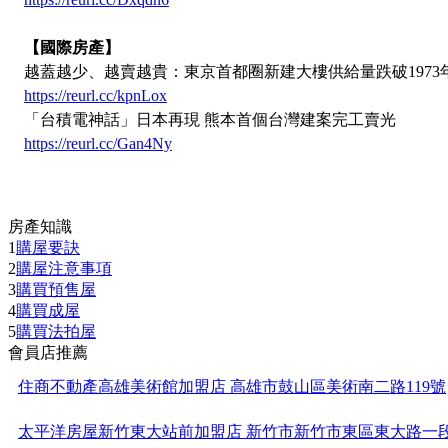
【國際房產】
越蓋越少、越賣越貴：東京首都圈新建大樓供給量跌破1973
https://reurl.cc/kpnLox
「台積電神話」日本再現 熊本首個台灣建案完工賣光
https://reurl.cc/Gan4Ny
房產知識
1
購屋要訣
2
購屋注意事項
3
購買預售屋
4
購買成屋
5
購買法拍屋
會員店推薦
住商不動產高雄美術館加盟店 高雄市鼓山區美術南二路119號
太平洋房屋新竹東大站前加盟店 新竹市新竹市東區東大路一段