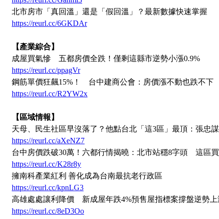
北市房市「真回溫」還是「假回溫」？最新數據快速掌握
https://reurl.cc/6GKDAr
【產業綜合】
成屋買氣慘 五都房價全跌！僅剩這縣市逆勢小漲0.9%
https://reurl.cc/ppagVr
鋼筋單價狂飆15%！ 台中建商公會：房價漲不動也跌不下
https://reurl.cc/R2YW2x
【區域情報】
天母、民生社區早沒落了？他點台北「這3區」最頂：張忠
https://reurl.cc/aXeNZ7
台中房價跌破30萬！六都行情揭曉：北市站穩8字頭 這區
https://reurl.cc/K28r8y
擁南科產業紅利 善化成為台南最抗老行政區
https://reurl.cc/kpnLG3
高雄處處讓利降價 新成屋年跌4%預售屋指標案撐盤逆勢上
https://reurl.cc/8eD3Oo