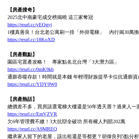
【房產搜奇】
2025北中南豪宅成交榜揭曉 這三家奪冠
https://reurl.cc/vEQgyj
1樓真善良！台北老公寓刷一排「外掛電梯」 內行揭30萬換3
https://reurl.cc/18KoXD
【房產觀點】
園區宅置產攻略！ 專家點名北台灣「3大潛力區」
https://reurl.cc/0mK9kb
通膨吞噬存款！時間就是本錢 年輕理財族提早卡位抗通膨資
https://reurl.cc/YDY9W0
【房產熱話】
總價差不多，買房該選電梯大樓還是50年透天厝？過來人一
https://reurl.cc/EmVZVR
欠6年管理費不繳！3大抗辯全破功 所有權人判賠202萬
https://reurl.cc/A9MREQ
繼承家人留下的老屋，該出租還是等都更？胡偉良列5點分