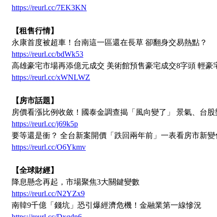
https://reurl.cc/7EK3KN
【租售行情】
永康首度被超車！台南這一區還在長草 卻翻身交易熱點？
https://reurl.cc/bdWk53
高雄豪宅市場再添億元成交 美術館預售豪宅成交8字頭 輕豪
https://reurl.cc/xWNLWZ
【房市話題】
房價看漲比例收斂！國泰金調查揭「風向變了」 景氣、台股
https://reurl.cc/j69k5p
要等還是衝？ 全台新案開價「跌回兩年前」一表看房市新變
https://reurl.cc/O6Ykmv
【全球財經】
降息懸念再起，市場聚焦3大關鍵變數
https://reurl.cc/N2YZx9
南韓9千億「錢坑」恐引爆經濟危機！金融業第一線慘況
https://reurl.cc/Dxqdn6