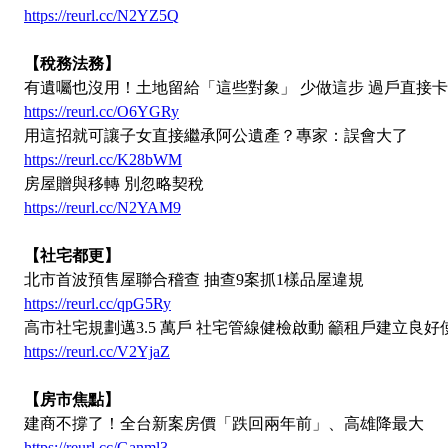
https://reurl.cc/N2YZ5Q
【稅務法務】
有遺囑也沒用！土地留給「這些對象」 少做這步 過戶直接
https://reurl.cc/O6YGRy
用這招就可讓子女直接繼承阿公遺產？專家：誤會大了
https://reurl.cc/K28bWM
房屋贈與移轉 別忽略契稅
https://reurl.cc/N2YAM9
【社宅都更】
北市首波預售屋聯合稽查 抽查9案抓1樣品屋違規
https://reurl.cc/qpG5Ry
高市社宅規劃邁3.5 萬戶 社宅管線健檢啟動 籲租戶建立良好
https://reurl.cc/V2YjaZ
【房市焦點】
建商不撐了！全台新案房價「跌回兩年前」、高雄降最大
https://reurl.cc/Ganml3