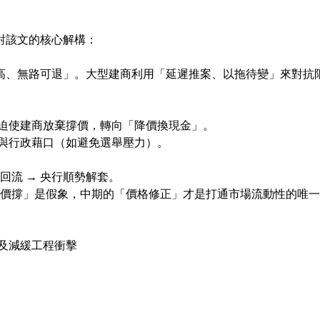
對該文的核心解構：
高、無路可退」。大型建商利用「延遲推案、以拖待變」來對抗
將迫使建商放棄撐價，轉向「降價換現金」。
」與行政藉口（如避免選舉壓力）。
回流 → 央行順勢解套。
縮價撐」是假象，中期的「價格修正」才是打通市場流動性的唯
及減緩工程衝擊