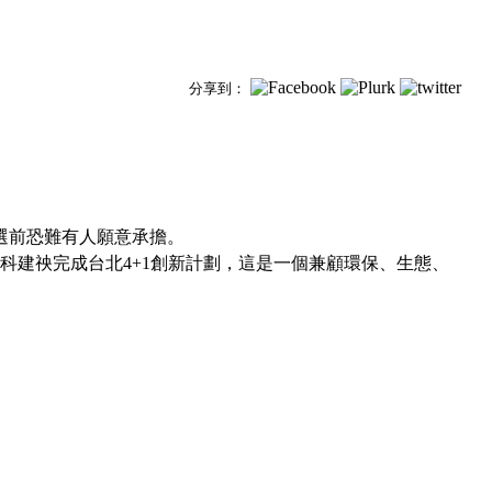
分享到：
選前恐難有人願意承擔。
科建䄃完成台北4+1創新計劃，這是一個兼顧環保、生態、