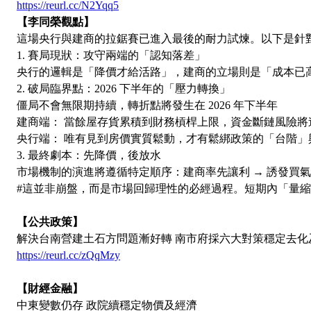
https://reurl.cc/N2Yqq5
【李同榮觀點】
這場央行與建商的拉鋸賽已進入最後的耐力試煉。以下是針
1. 賽局現狀：攻守兩端的「認知落差」
央行的邏輯是「降價才給活路」，建商的立場則是「成本已
2. 破局臨界點：2026 下半年的「壓力轉換」
僵局不會無限期持續，轉折點將發生在 2026 年下半年
建商端： 當餘屋存貨累積到財務槓桿上限，資金斷鏈風險
央行端： 唯有見到房價實質鬆動，才有鬆綁政策的「台階
3. 最終劇本：先降價，後放水
市場機制的演進將遵循特定順序：建商率先讓利 → 誘發買氣
#這並非崩盤，而是市場回歸理性的必經過程。短期內「量
【公共政策】
解決台南營建土石方問題漸好轉 南市府採六大對策穩定去化
https://reurl.cc/zQqMzy
【財經金融】
中東變數仍存 政院續穩定物價及經濟