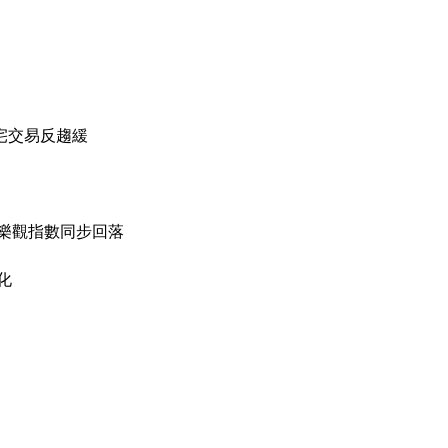
宅交易反趨緩
樂觀指數同步回落
化