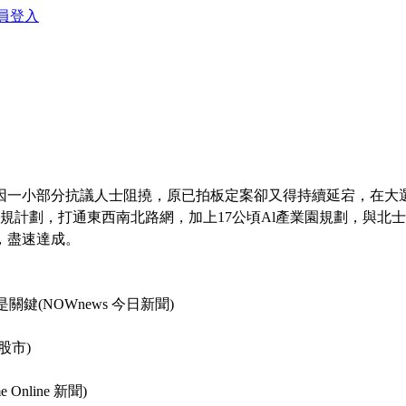
員登入
案因一小部分抗議人士阻撓，原已拍板定案卻又得持續延宕，在大
規計劃，打通東西南北路網，加上17公頃Al產業園規劃，與北士
，盡速達成。
鍵(NOWnews 今日新聞)
股市)
line 新聞)