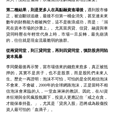
第二種結果，則是更多人在高點融資進場後，
遇到股市修
正，被迫斷頭追繳，最後不但第一桶金消失，甚至連未來
數年的財務能力都被掏空，這不是衝浪成功，而是：「溺
死在資本市場的沙灘上」。尤其當房貸、信貸、融資與車
貸同時壓在年輕世代身上時，市場一旦反轉，最先崩潰
的，往往就是現金流最脆弱的族群。
從兩貸同堂，到三貸同堂，再到四貸同堂，慎防股房同陷
資本風暴
李同榮最後再示警，當市場借來的錢愈來愈多，真正被抵
押的，其實不是房子，也不是股票，而是股民們未來人
生。歷史一再證明：泡沫不可怕，可怕的是全民相信泡沫
不會來、不會破，
2000
年的全球網路泡沫，正是當時不相
信泡沫會來臨的人，一堂血淋淋的教訓。因此，在
AI
資
本狂潮與全民瘋股氛圍下，投資人更應記住「戒之在貪，
才能保泰持盈。」，尤其是「貸房入股」恐將成為殺傷投
資人最可怕的「
血滴子」。