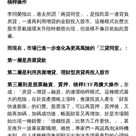
槓桿操作
李同榮指出，過去所謂「兩貸同堂」，是指民眾一邊背負
房貸，一邊再利用增貸的金額投入股市。這種模式在歷次
股市景氣循環末升段時都曾出現，但規模不像目前如此普
遍。
而現在，市場已進一步進化為更高風險的「三貸同堂」：
第一層是房屋貸款
第二層是利用房屋增貸、理財型房貸再投入股市
第三層則是股票融資、質押、槓桿
ETF
再擴大操作，
形
成：「房貸→增貸→融資」的連環槓桿模式。這種模式最
大的危險，在於資產價格上漲時，會讓投資人產生「財富
快速膨脹」的幻覺。股票漲了，可以再質押，質押後，又
能再加碼，加碼成功後，帳面財富又再增加。於是市場開
始出現一種錯覺：「借錢投資，比努力工作更快。」，甚
至推升一波暴富辭職潮。雖然，專家們一再認爲泡沫時機
未到，但上述種種現象卻顯示出泡沫市場最典型的心理特