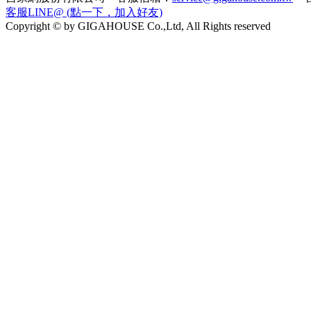
客服LINE@ (點一下，加入好友)
Copyright © by GIGAHOUSE Co.,Ltd, All Rights reserved
住商不動產北屯四平加盟店 台中市北屯區松竹路三段300號
住商不動產台南健康加盟店 台南市南區健康路二段327號1
太平洋房屋宜蘭公園加盟店 宜蘭縣宜蘭市中山路二段86號
太平洋房屋土城日月光加盟店 新北市土城區員福街6號
21世紀不動產基隆新豐加盟店 基隆市信義區深溪路176號