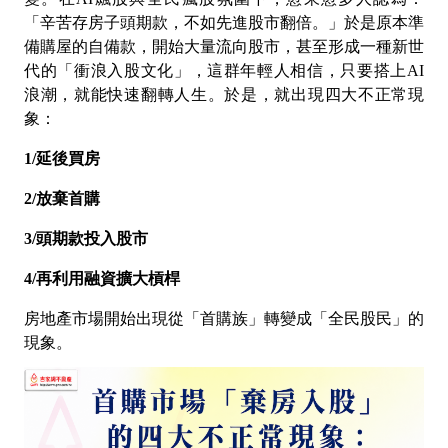
「辛苦存房子頭期款，不如先進股市翻倍。」於是原本準
備購屋的自備款，開始大量流向股市，甚至形成一種新世
代的「衝浪入股文化」，這群年輕人相信，只要搭上
AI
浪潮，就能快速翻轉人生。於是，就出現四大不正常現
象：
1/
延後買房
2/
放棄首購
3/
頭期款投入股市
4/
再利用融資擴大槓桿
房地產市場開始出現從「首購族」轉變成「全民股民」的
現象。