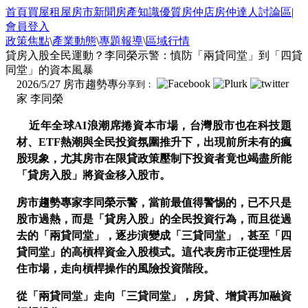
首頁
買屋
租屋
房市新聞
房產知識
優質房仲店
房仲達人
討論區
|
會員登入
政策焦點
\
產業動態
\
專題報導
\
區域行情
貸房入股全民運動？李同榮示警：慎防「兩貸同堂」到「四貸
同堂」的資本風暴
2026/5/27
房市趨勢專
分享到：
家 李同榮
近年全球
AI
浪潮席捲資本市場，台灣股市也在科技題
材、
ETF
熱潮與全民投資氛圍推升下，出現前所未有的瘋
股現象，尤其房市在限貸政策壓制下投資者竟也竭盡所能
「貸房入股」將資金移入股市。
房市趨勢專家李同榮示警，當前最值得警惕的，已不只是
股市過熱，而是「貸房入股」的全民投資行為，而且從過
去的「兩貸同堂」，逐步演變成「三貸同堂」，甚至「四
貸同堂」的高槓桿資金入股模式。這代表房市正從理性居
住市場，走向槓桿操作的風險投資階段。
從「兩貸同堂」走向「三貸同堂」，房貸、增貸再加融資