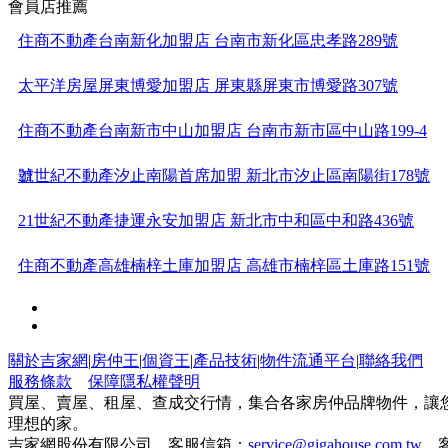
會員店推薦
住商不動產台南新化加盟店 台南市新化區忠孝路289號
太平洋房屋屏東博愛加盟店 屏東縣屏東市博愛路307號
住商不動產台南新市中山加盟店 台南市新市區中山路199-4
號
21世紀不動產汐止南陽首席加盟 新北市汐止區南陽街178號
21世紀不動產捷運永安加盟店 新北市中和區中和路436號
住商不動產高雄楠梓土庫加盟店 高雄市楠梓區土庫路151號
1樓
太平洋房屋屏東瑞光加盟店 屏東縣屏東市瑞光路二段39號
住商不動產台南站前加盟店 台南市北區公園南路63號
關於吉家網
|
房仲王
|
個資王
|
產品技術
|
物件流通平台
|
聯絡我們
服務條款
保障隱私權聲明
住商不動產高雄義華澄清加盟店 高雄市三民區義華路137號
買屋、賣屋、租屋、查成交行情，集合各家房仲品牌物件，讓
理想的家。
吉家網股份有限公司 客服信箱：
service@gigahouse.com.tw
客
1樓
太平洋房屋龍岡美德加盟店 桃園市中壢區龍岡路二段359號