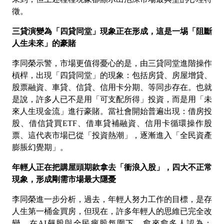
徵。
三貸演變為「四貸同堂」現象正在形成，這是一埸「阻斷
人生未來」的豪賭
李同榮示警，市場更值得憂心的是，由三貸同堂進階操作
槓桿，出現「四貸同堂」的現象：包括房貸、房屋增貸、
股票融資、車貸、信貸、信用卡分期、等同步存在。也就
是說，許多人已不是用「可支配所得」投資，而是用「未
來人生現金流」進行豪賭。當社會開始普遍出現：借房投
股、借信貸買
ETF
、借車貸補融資、信用卡循環操作股
票、這代表市場已從「投資熱潮」，逐漸進入「全民資產
膨脹幻覺期」。
年輕人正在把購屋頭期款拿去「衝浪入股」，四大不正常
現象，形成剛需市場最大隱憂
李同榮進一步分析，過去，年輕人努力工作的目標，是存
人生第一桶金買房，但現在，許多年輕人的思維已完全改
變。在
AI
飆股與全民瘋股氛圍下，愈來愈多人認為：