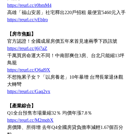
https://reurl.cc/r0bmM4
高雄「福山安居」社宅釋出220戶招租 最便宜5460元入手
https://reurl.cc/vEblro
【房市焦點】
官方認證！全國成屋房價五年來首見連兩季下跌訊號
https://reurl.cc/j6j7aZ
千萬買房命運大不同！中南部爽住3房、台北只能縮13坪
鳥籠
https://reurl.cc/O6al9X
不想拖累子女？「以房養老」10年暴增 台灣長輩退休觀
大轉彎
https://reurl.cc/Gaq2vx
【產業綜合】
Q1全台預售市場量縮32％ 均價年漲7.8％
https://reurl.cc/M2mqbX
房價降、所得增 去年Q4全國房貸負擔率減輕1.67個百分