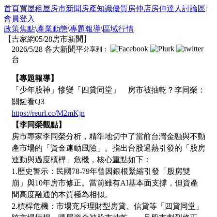
首頁
買屋
租屋
房市新聞
房產知識
優質房仲店
房仲達人
討論區
|
會員登入
政策焦點
\
產業動態
\
專題報導
\
區域行情
【吉家網05/28房市新聞】
2026/5/28
各大新聞平
分享到：
台
【專題報導】
「少年股神」慘變「四貸同堂」 房市被抽乾？李同榮：
關鍵看Q3
https://reurl.cc/M2mKjn
【李同榮觀點】
房市專家李同榮分析，精準地切中了當前台灣金融與不動
產市場的「資金連動風險」。指出台股過熱引發的「股房
連動與過度槓桿」危機，核心重點如下：
1.歷史警示：民國78-79年曾因銀根緊縮引發「股房雙
崩」與10年房市修正。當前雖有AI基本面支撐，但資產
間高度融通的本質極為相似。
2.槓桿危機：市場充斥理財型房貸、信貸等「四貸同堂」