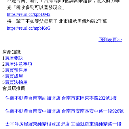
不是台南、新竹！台灣1縣市低調富豪超多，驚人財力曝
光「稅收多到可以普發現金」
https://reurl.cc/kpbDMx
拚一輩子不如等父母房子 北市繼承房價均破2千萬
https://reurl.cc/mpbKeG
回列表頁>>
房產知識
1
購屋要訣
2
購屋注意事項
3
購買預售屋
4
購買成屋
5
購買法拍屋
會員店推薦
住商不動產台南南紡加盟店 台南市東區東寧路232號1樓
住商不動產台南安中加盟店 台南市安南區安中路一段926號
太平洋房屋羅東純精根登加盟店 宜蘭縣羅東鎮純精路一段