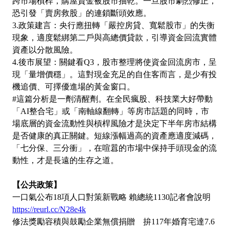
跨市場槓桿，購屋資金被股市抽乾。一旦股市劇烈修正，
恐引發「賣房救股」的連鎖斷頭效應。
3.政策建言：央行應扭轉「嚴控房貸、寬鬆股市」的失衡
現象，適度鬆綁第二戶與高總價貸款，引導資金回流實體
資產以分散風險。
4.後市展望：關鍵看Q3，股市整理將使資金回流房市，呈
現「量增價穩」。這對現金充足的自住客而言，是少有投
機追價、可擇優進場的黃金窗口。
#這篇分析是一劑清醒劑。在全民瘋股、科技業大好帶動
「AI整合宅」或「南軸線翻轉」等房市話題的同時，市
場底層的資金流動性與槓桿風險才是決定下半年房市結構
是否健康的真正關鍵。短線漲幅過高的資產應適度減碼，
「七分保、三分衝」，在喧囂的市場中保持手頭現金的流
動性，才是長遠的生存之道。
【公共政策】
一口氣公布18項人口對策新戰略 賴總統1130記者會說明
https://reurl.cc/N28e4k
修法獎勵容積與鼓勵企業無償捐贈 拚117年婚育宅達7.6