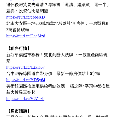
退休後房貸要先還清？專家揭「還清、繼續繳、還一半」
差異：投資佔比是關鍵
https://reurl.cc/qpbeXD
北市大安區一坪200萬精華地段蓋社宅 房仲：一房型月租
3萬會搶破頭
https://reurl.cc/GaqMzd
【租售行情】
新莊單價超車板橋！雙北商辦大洗牌 下一波置產熱區現
形
https://reurl.cc/L2xK67
台中49條綠園道自帶身價 最新一條房價站上6字頭
https://reurl.cc/YD5y64
美術館園區換屋宅供給稀缺效應 一橋之隔4字頭中都換屋
新大樓異軍突起
https://reurl.cc/V2Zbzb
【房市話題】