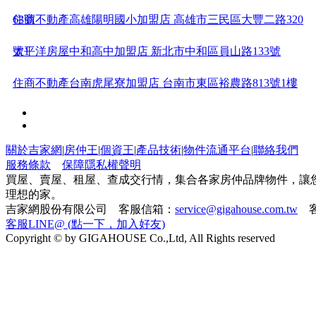
63號
住商不動產高雄陽明國小加盟店 高雄市三民區大豐二路320
號1
太平洋房屋中和高中加盟店 新北市中和區員山路133號
住商不動產台南虎尾寮加盟店 台南市東區裕農路813號1樓
太平洋房屋敦北民生加盟店 台北市松山區民生東路四段83
號
21世紀不動產屏東自由加盟店 屏東縣屏東市自由路473號
關於吉家網
|
房仲王
|
個資王
|
產品技術
|
物件流通平台
|
聯絡我們
服務條款
保障隱私權聲明
21世紀不動產宜蘭東區加盟店 宜蘭縣宜蘭市校舍路116號
買屋、賣屋、租屋、查成交行情，集合各家房仲品牌物件，讓
理想的家。
吉家網股份有限公司 客服信箱：
service@gigahouse.com.tw
客
太平洋房屋彰化民族加盟店 彰化縣彰化市民族路285號
客服LINE@ (點一下，加入好友)
Copyright © by GIGAHOUSE Co.,Ltd, All Rights reserved
住商不動產高雄龍華國小加盟店 高雄市鼓山區龍德路396號
1樓
住商不動產台南好市多加盟店 台南市北區文賢路558號1樓
21世紀不動產善化南科加盟店 台南市善化區建國路19號