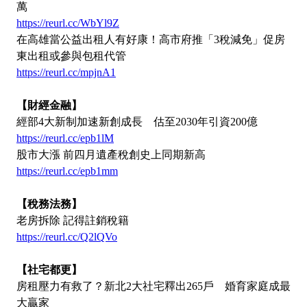
萬
https://reurl.cc/WbYl9Z
在高雄當公益出租人有好康！高市府推「3稅減免」促房
東出租或參與包租代管
https://reurl.cc/mpjnA1
【財經金融】
經部4大新制加速新創成長 估至2030年引資200億
https://reurl.cc/epb1lM
股市大漲 前四月遺產稅創史上同期新高
https://reurl.cc/epb1mm
【稅務法務】
老房拆除 記得註銷稅籍
https://reurl.cc/Q2lQVo
【社宅都更】
房租壓力有救了？新北2大社宅釋出265戶 婚育家庭成最
大贏家