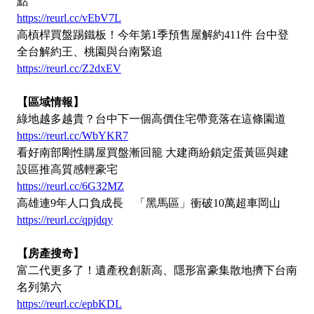
點
https://reurl.cc/vEbV7L
高槓桿買盤踢鐵板！今年第1季預售屋解約411件 台中登
全台解約王、桃園與台南緊追
https://reurl.cc/Z2dxEV
【區域情報】
綠地越多越貴？台中下一個高價住宅帶竟落在這條園道
https://reurl.cc/WbYKR7
看好南部剛性購屋買盤漸回籠 大建商紛鎖定蛋黃區與建
設區推高質感輕豪宅
https://reurl.cc/6G32MZ
高雄連9年人口負成長 「黑馬區」衝破10萬超車岡山
https://reurl.cc/qpjdqy
【房產搜奇】
富二代更多了！遺產稅創新高、隱形富豪集散地擠下台南
名列第六
https://reurl.cc/epbKDL