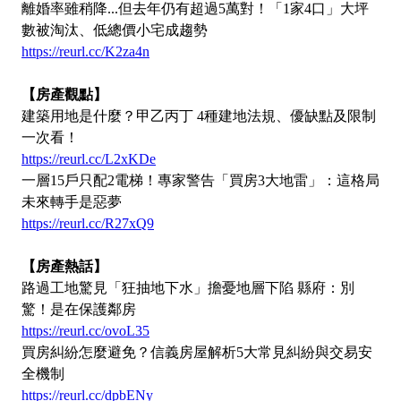
離婚率雖稍降...但去年仍有超過5萬對！「1家4口」大坪
數被淘汰、低總價小宅成趨勢
https://reurl.cc/K2za4n
【房產觀點】
建築用地是什麼？甲乙丙丁 4種建地法規、優缺點及限制
一次看！
https://reurl.cc/L2xKDe
一層15戶只配2電梯！專家警告「買房3大地雷」：這格局
未來轉手是惡夢
https://reurl.cc/R27xQ9
【房產熱話】
路過工地驚見「狂抽地下水」擔憂地層下陷 縣府：別
驚！是在保護鄰房
https://reurl.cc/ovoL35
買房糾紛怎麼避免？信義房屋解析5大常見糾紛與交易安
全機制
https://reurl.cc/dpbENy