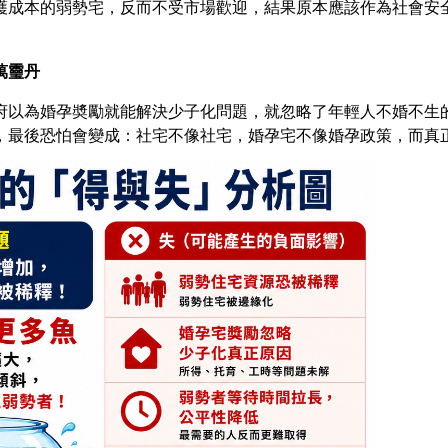
護成本的弱勢宅，反而不受市場歡迎，結果原本應該作為社會安
萬
𩆜
丹
府以為婚孕奬勵就能解決少子化問題，就忽略了年輕人不婚不生
，最後恐怕會變成：社宅不像社宅，婚孕宅不像婚孕政策，而真