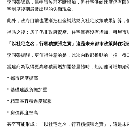
李同榮認爲，當申請族群不斷增加，但社宅供給速度仍有限
宅制度後期最常出現的失衡現象。
此外，政府目前也逐漸把租金補貼納入社宅政策成果計算，
補貼之後：房子仍非政府資產、住宅庫存沒有增加、租屋市
「以社宅之名，行容積擴張之實」這是未來都市政策與住宅
李同榮提醒，更值得注意的是，此次內政部推動的「捐一得
當建商為取得更高容積而增加開發量體時，短期雖可增加婚
*
都市密度提高
*
基礎建設負擔加重
*
精華區容積過度膨脹
*
房價再度墊高
甚至可能形成：「以社宅之名，行容積擴張之實」，這是未