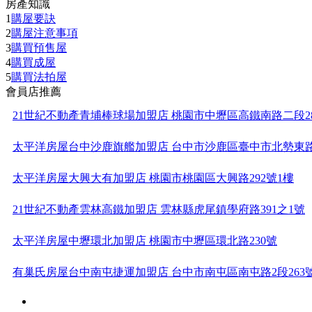
房產知識
1
購屋要訣
2
購屋注意事項
3
購買預售屋
4
購買成屋
5
購買法拍屋
會員店推薦
21世紀不動產青埔棒球場加盟店 桃園市中壢區高鐵南路二段28
太平洋房屋台中沙鹿旗艦加盟店 台中市沙鹿區臺中市北勢東路
太平洋房屋大興大有加盟店 桃園市桃園區大興路292號1樓
21世紀不動產雲林高鐵加盟店 雲林縣虎尾鎮學府路391之1號
太平洋房屋中壢環北加盟店 桃園市中壢區環北路230號
有巢氏房屋台中南屯捷運加盟店 台中市南屯區南屯路2段263
21世紀不動產台北承德加盟店 台北市大同區承德路一段73、7