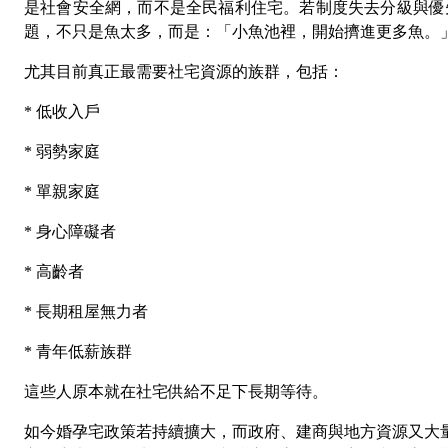
是社會安全網，而不是全民福利住宅。若制度失去分級與優
題，不只是魚太多，而是：「小魚池裡，開始擠進更多魚。
尤其目前真正最需要社宅資源的族群，包括：
*
低收入戶
*
弱勢家庭
*
單親家庭
*
身心障礙者
*
高齡者
*
長期租屋無力者
*
青年低薪族群
這些人原本就在社宅供給不足下長期等待。
如今婚孕宅政策若持續擴大，而政府、建商與地方資源又大