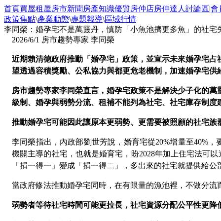
首頁
買屋
租屋
房市新聞
房產知識
優質房仲店
房仲達人
討論區
|
會
政策焦點
\
產業動態
\
專題報導
\
區域行情
李同榮：婚孕宅不是萬靈丹，慎防「小魚池擠更多魚」的社宅
2026/6/1
房市趨勢專家 李同榮
近期賴清德政府推動「婚孕宅」政策，並宣示未來婚孕宅占
望透過容積獎勵、公私協力與都更危老機制，加速婚孕宅供
房市趨勢專家李同榮直言，婚孕宅政策不是解決少子化的萬

級制、婚孕與弱勢分流、租補不能列為社宅、社宅庫存制度
推動婚孕宅可能因此讓原本更弱勢、更需要被照顧的社宅族
李同榮指出，內政部劉世芳說，婚育宅從
20%
增量至
40%
，
機關主導的社宅，也就是婚育宅，盼
2028
年加上住宅法可以
「捐一得一」變成「捐一得二」，多出來的社宅就提供給公
當政府修法推動婚孕宅同時，在有限量的漁池裡，不做分流
弱勢者等待社宅時間可能更拉長，社宅資源分配公平性更降