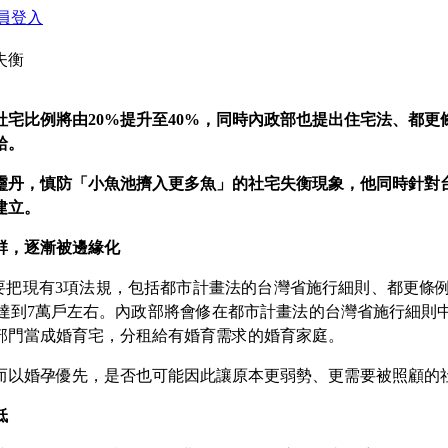
員登入
失衡
社宅比例將由
20%
提升至
40%
，同時內政部也提出住宅法、都更
給。

丹
，慎防「小魚池擠入更多魚」的社宅失衡現象，他同時針對
建立。
群，逐漸被邊緣化
要把現有
3
項法規，包括都市計畫法的台灣省施行細則、都更條
達到
7
萬戶左右。內政部將會修在都市計畫法的台灣省施行細則
部門當成婚育宅，分租給有婚育需求的婚育家庭。
而以婚孕優先，是否也可能因此讓原本更弱勢、更需要被照顧的
低