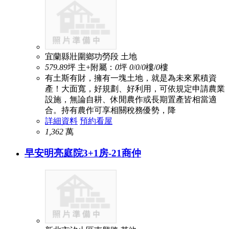
宜蘭縣壯圍鄉功勞段
土地
579.89
坪
主+附屬：
0
坪
0
/
0
/
0
樓/
0
樓
有土斯有財，擁有一塊土地，就是為未來累積資
產！大面寬，好規劃、好利用，可依規定申請農業
設施，無論自耕、休閒農作或長期置產皆相當適
合。持有農作可享相關稅務優勢，降
詳細資料
預約看屋
1,362
萬
早安明亮庭院3+1房-21商仲