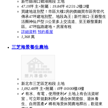
新竹縣湖口鄉湖南段
土地
47.19
坪
主+附屬：
19.84
坪
4
/
2
/
3
1-2
樓/
2
樓
買建地送別墅！市區大樓2房的價錢買市區旁世代
傳承47坪建地別墅。地段為王 | 新竹湖口·王爺壟生
活圈神仙戶型 |1公里多上交流道、至王爺壟重劃
區。47坪臨路建地 + 房屋有稅
詳細資料
預約看屋
1,368
萬
三芝海景養生農地
新北市三芝區芝柏段
土地
1,092.48
坪
主+附屬：
0
坪
0
/
0
/
0
0
樓/
0
樓
✔ 有水、有電，使用便利✔ 土地上有合法資材
室，可立即規劃利用✔ 適合休閒度假、退休養
生、自用置產✔ 稀有海景休閒農地釋出，歡迎來