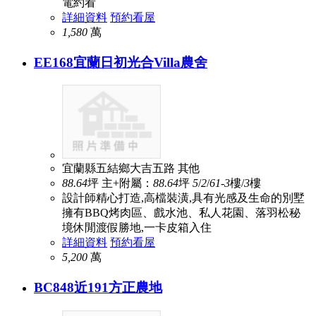
電約看
詳細資料
預約看屋
1,580
萬
EE168宜蘭日初光合Villa農舍
宜蘭縣五結鄉大吉五路
其他
88.64
坪
主+附屬：
88.64
坪
5
/
2
/
6
1-3
樓/
3
樓
設計師精心打造,高檔裝潢,具有光感及生命的別墅
擁有BBQ烤肉區、戲水池、私人花園、落羽松秘
境休閒渡假勝地,一卡皮箱入住
詳細資料
預約看屋
5,200
萬
BC848近191方正農地