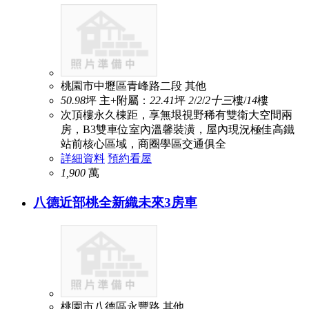
桃園市中壢區青峰路二段
其他
50.98
坪
主+附屬：
22.41
坪
2
/
2
/
2
十三
樓/
14
樓
次頂樓永久棟距，享無垠視野稀有雙衛大空間兩
房，B3雙車位室內溫馨裝潢，屋內現況極佳高鐵
站前核心區域，商圈學區交通俱全
詳細資料
預約看屋
1,900
萬
八德近部桃全新織未來3房車
桃園市八德區永豐路
其他