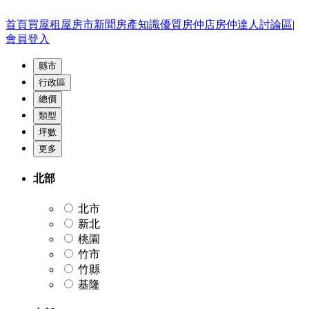
首頁
買屋
租屋
房市新聞
房產知識
優質房仲店
房仲達人
討論區
|
會員登入
縣市
行政區
總價
類型
坪數
更多
北部
北市
新北
桃園
竹市
竹縣
基隆