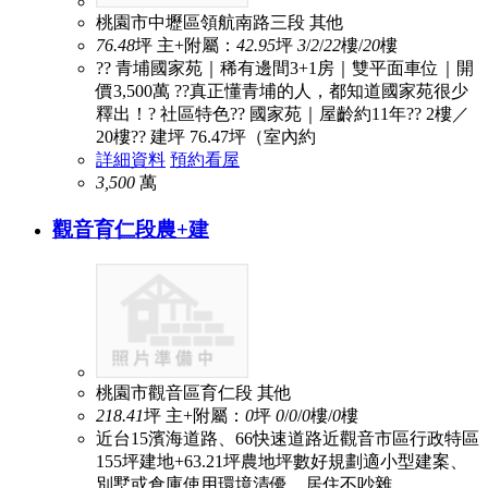
桃園市中壢區領航南路三段
其他
76.48
坪
主+附屬：
42.95
坪
3
/
2
/
2
2
樓/
20
樓
?? 青埔國家苑｜稀有邊間3+1房｜雙平面車位｜開
價3,500萬 ??真正懂青埔的人，都知道國家苑很少
釋出！? 社區特色?? 國家苑｜屋齡約11年?? 2樓／
20樓?? 建坪 76.47坪（室內約
詳細資料
預約看屋
3,500
萬
觀音育仁段農+建
桃園市觀音區育仁段
其他
218.41
坪
主+附屬：
0
坪
0
/
0
/
0
樓/
0
樓
近台15濱海道路、66快速道路近觀音市區行政特區
155坪建地+63.21坪農地坪數好規劃適小型建案、
別墅或倉庫使用環境清優、居住不吵雜