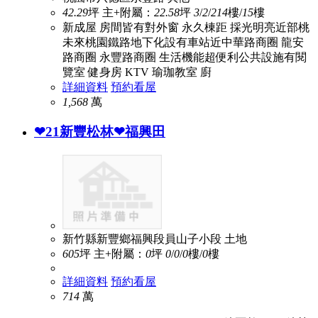
42.29
坪
主+附屬：
22.58
坪
3
/
2
/
2
14
樓/
15
樓
新成屋 房間皆有對外窗 永久棟距 採光明亮近部桃
未來桃園鐵路地下化設有車站近中華路商圈 龍安
路商圈 永豐路商圈 生活機能超便利公共設施有閱
覽室 健身房 KTV 瑜珈教室 廚
詳細資料
預約看屋
1,568
萬
❤21新豐松林❤福興田
新竹縣新豐鄉福興段員山子小段
土地
605
坪
主+附屬：
0
坪
0
/
0
/
0
樓/
0
樓
詳細資料
預約看屋
714
萬