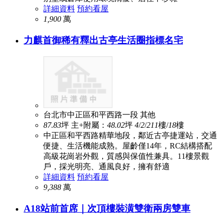
詳細資料
預約看屋
1,900
萬
力麒首御稀有釋出古亭生活圈指標名宅
台北市中正區和平西路一段
其他
87.83
坪
主+附屬：
48.02
坪
4
/
2
/
2
11
樓/
18
樓
中正區和平西路精華地段，鄰近古亭捷運站，交通
便捷、生活機能成熟。屋齡僅14年，RC結構搭配
高級花崗岩外觀，質感與保值性兼具。11樓景觀
戶，採光明亮、通風良好，擁有舒適
詳細資料
預約看屋
9,388
萬
A18站前首席｜次頂樓裝潢雙衛兩房雙車