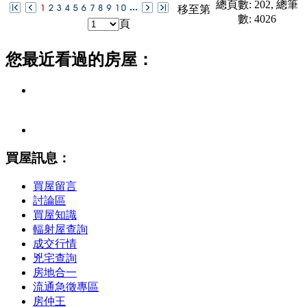
總頁數: 202, 總筆
移至第
數: 4026
頁
您最近看過的房屋：
買
屋訊息：
買屋留言
討論區
買屋知識
輻射屋查詢
成交行情
兇宅查詢
房地合一
流通急徵專區
房仲王