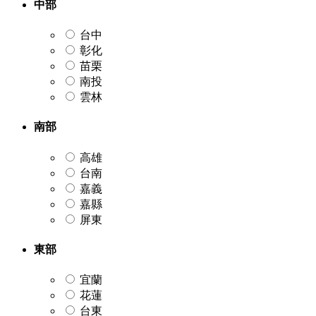
中部
台中
彰化
苗栗
南投
雲林
南部
高雄
台南
嘉義
嘉縣
屏東
東部
宜蘭
花蓮
台東