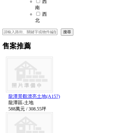
西
南
西
北
搜尋
售案推薦
龍潭景觀漂亮土地(A157)
龍潭區-土地
588萬元
/ 308.55坪