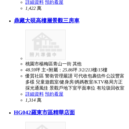
詳細資料
預約看屋
1,422
萬
鼎藏大硯高樓層景觀三房車
桃園市楊梅區青山一街
其他
48.59
坪
主+附屬：
25.86
坪
3
/
2
/
2
13
樓/
15
樓
優質社區 警衛管理嚴謹 可代收包裹信件公設豐富
多樣 兒童遊戲室/健身房/媽媽教室/KTV格局方正
採光通風佳 景觀戶地下室平面車位 有垃圾回收室
詳細資料
預約看屋
1,314
萬
HG042羅東市區精華店面