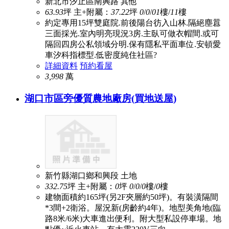
新北市汐止區南興路
其他
63.93
坪
主+附屬：
37.22
坪
0
/
0
/
0
1
樓/
11
樓
約定專用15坪雙庭院.前後陽台彷入山林.隔絕塵囂
三面採光.室內明亮現況3房.主臥可做衣帽間.或可
隔回四房公私領域分明.保有隱私平面車位.安頓愛
車汐科指標型.低密度純住社區?
詳細資料
預約看屋
3,998
萬
湖口市區旁優質農地廠房(買地送屋)
新竹縣湖口鄉和興段
土地
332.75
坪
主+附屬：
0
坪
0
/
0
/
0
樓/
0
樓
建物面積約165坪(另2F夾層約50坪)。有裝潢隔間
*3間+2衛浴。屋況新(房齡約4年)。地型美角地(臨
路8米/6米)大車進出便利。附大型私設停車場。地