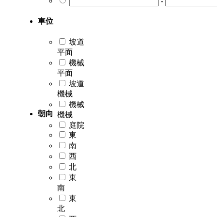
-
車位
坡道
平面
機械
平面
坡道
機械
機械
朝向
機械
庭院
東
南
西
北
東
南
東
北