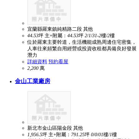
宜蘭縣羅東鎮純精路二段
其他
44.53
坪
主+附屬：
44.53
坪
2
/
1
/
3
1-2
樓/
2
樓
位於羅東主要幹道，生活機能成熟周邊住宅密集，
人車往來頻繁自用經營或投資收租都具備良好發展
潛力
詳細資料
預約看屋
2,200
萬
金山工業廠房
新北市金山區陽金段
其他
1,956.5
坪
主+附屬：
791.25
坪
0
/
0
/
0
1
樓/
1
樓