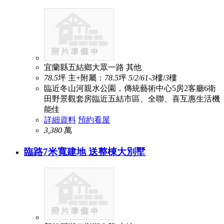
宜蘭縣五結鄉大眾一路
其他
78.5
坪
主+附屬：
78.5
坪
5
/
2
/
6
1-3
樓/
3
樓
臨近冬山河親水公園，傳統藝術中心5房2客廳6衛
田野景觀套房臨近五結市區、全聯、喜互惠生活機
能佳
詳細資料
預約看屋
3,380
萬
臨路7米寬建地 送整棟大別墅