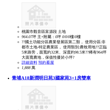
桃園市觀音區富源段
土地
964.07
坪
主+附屬：
0
坪
0
/
0
/
0
樓/
0
樓
??國土功能分區農業發展區第二類， 使用分區:非
都市土地-特定農業區， 使用類別:農牧用地??正臨
5米路旁，面寬約32米、深度約98.5米??稀有964坪
大面寬農地，保值性優於小坪?
詳細資料
預約看屋
1,888
萬
青埔A18新潤明日苑3國家苑3+1房雙車