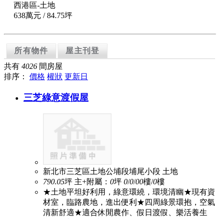
西港區-土地
638萬元
/ 84.75坪
所有物件
屋主刊登
共有
4026
間房屋
排序：
價格
權狀
更新日
三芝綠意渡假屋
新北市三芝區土地公埔段埔尾小段
土地
790.05
坪
主+附屬：
0
坪
0
/
0
/
0
0
樓/
0
樓
★土地平坦好利用，綠意環繞，環境清幽★現有資
材室，臨路農地，進出便利★四周綠景環抱，空氣
清新舒適★適合休閒農作、假日渡假、樂活養生