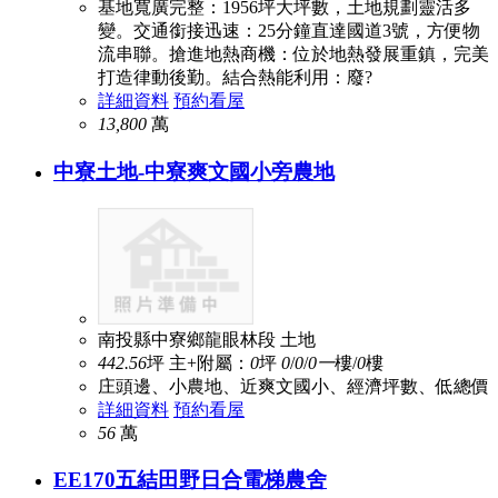
基地寬廣完整：1956坪大坪數，土地規劃靈活多
變。交通銜接迅速：25分鐘直達國道3號，方便物
流串聯。搶進地熱商機：位於地熱發展重鎮，完美
打造律動後勤。結合熱能利用：廢?
詳細資料
預約看屋
13,800
萬
中寮土地-中寮爽文國小旁農地
南投縣中寮鄉龍眼林段
土地
442.56
坪
主+附屬：
0
坪
0
/
0
/
0
一
樓/
0
樓
庄頭邊、小農地、近爽文國小、經濟坪數、低總價
詳細資料
預約看屋
56
萬
EE170五結田野日合電梯農舍