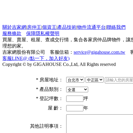
關於吉家網
|
房仲王
|
個資王
|
產品技術
|
物件流通平台
|
聯絡我們
服務條款
保障隱私權聲明
買屋、賣屋、租屋、查成交行情，集合各家房仲品牌物件，讓
理想的家。
吉家網股份有限公司 客服信箱：
service@gigahouse.com.tw
客
客服LINE@ (點一下，加入好友)
Copyright © by GIGAHOUSE Co.,Ltd, All Rights reserved