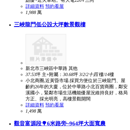
點優~近火車站。有大電220V三向
詳細資料
預約看屋
1,988
萬
三峽龍門低公設大坪數景觀樓
新北市三峽區中華路
其他
37.53
坪
主+附屬：
30.68
坪
3
/
2
/
2
十四
樓/
14
樓
小北商圈,近黃昏市場.採買方便位於三峽龍門、屋
齡約26年的大廈，位於中華路小北百貨商圈，鄰安
溪國小，緊鄰市場生活機能優屋況維持良好，格局
方正、採光明亮，高樓景觀開闊
詳細資料
預約看屋
1,498
萬
觀音富源段🌳6米路旁~964坪大面寬農