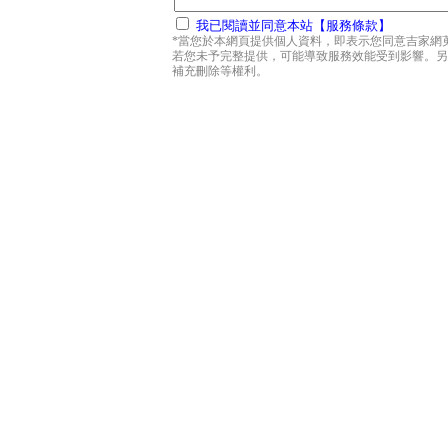
我已閱讀並同意本站【服務條款】
*當您於本網頁提供個人資料，即表示您同意吉家網
若您未予完整提供，可能導致服務效能受到影響。另
補充刪除等權利。