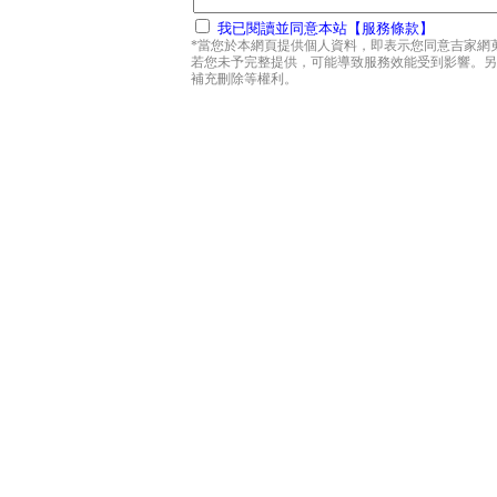
我已閱讀並同意本站【服務條款】
*當您於本網頁提供個人資料，即表示您同意吉家網
若您未予完整提供，可能導致服務效能受到影響。另
補充刪除等權利。