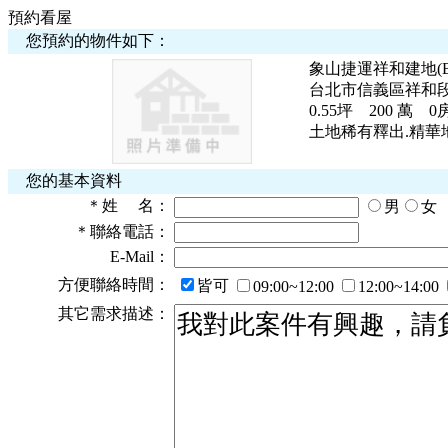
預約看屋
您預約的物件如下：
象山捷運祥和建地(B1
台北市信義區祥和
0.55
坪
200 萬
0
土地稀有釋出.精華
您的基本資料
＊
姓 名：
男
女
＊
聯絡電話：
E-Mail：
方便聯絡時間：
皆可
09:00~12:00
12:00~14:00
其它需求描述：