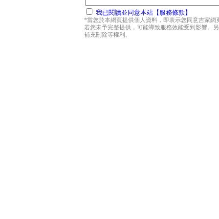
我已閱讀並同意本站【服務條款】
*當您於本網頁提供個人資料，即表示您同意吉家網
若您未予完整提供，可能導致服務效能受到影響。另
補充刪除等權利。