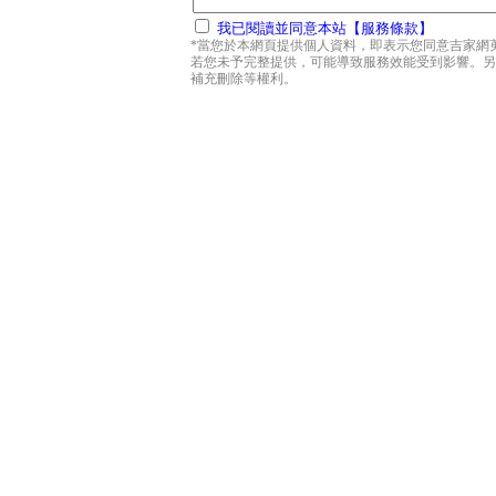
我已閱讀並同意本站【服務條款】
*當您於本網頁提供個人資料，即表示您同意吉家網
若您未予完整提供，可能導致服務效能受到影響。另
補充刪除等權利。