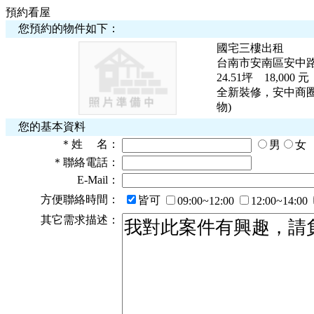
預約看屋
您預約的物件如下：
國宅三樓出租
台南市安南區安中
24.51
坪
18,000 元
全新裝修，安中商圈
物)
您的基本資料
＊
姓 名：
男
女
＊
聯絡電話：
E-Mail：
方便聯絡時間：
皆可
09:00~12:00
12:00~14:00
其它需求描述：