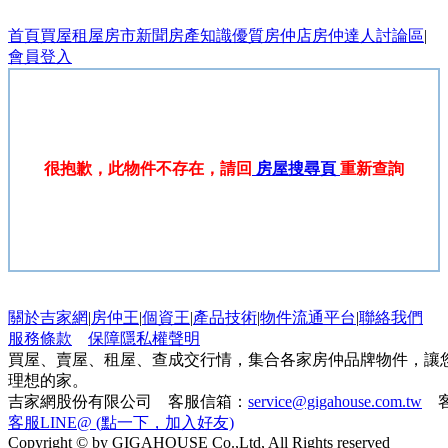
首頁
買屋
租屋
房市新聞
房產知識
優質房仲店
房仲達人
討論區
|
會員登入
很抱歉，此物件不存在，請回
房屋搜尋頁
重新查詢
關於吉家網
|
房仲王
|
個資王
|
產品技術
|
物件流通平台
|
聯絡我們
服務條款
保障隱私權聲明
買屋、賣屋、租屋、查成交行情，集合各家房仲品牌物件，讓
理想的家。
吉家網股份有限公司 客服信箱：
service@gigahouse.com.tw
客
客服LINE@ (點一下，加入好友)
Copyright © by GIGAHOUSE Co.,Ltd, All Rights reserved