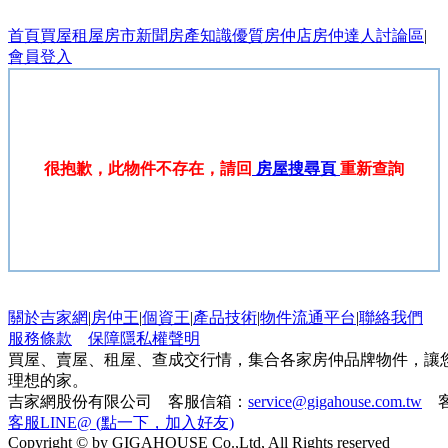
首頁
買屋
租屋
房市新聞
房產知識
優質房仲店
房仲達人
討論區
|
會員登入
很抱歉，此物件不存在，請回
房屋搜尋頁
重新查詢
關於吉家網
|
房仲王
|
個資王
|
產品技術
|
物件流通平台
|
聯絡我們
服務條款
保障隱私權聲明
買屋、賣屋、租屋、查成交行情，集合各家房仲品牌物件，讓
理想的家。
吉家網股份有限公司 客服信箱：
service@gigahouse.com.tw
客
客服LINE@ (點一下，加入好友)
Copyright © by GIGAHOUSE Co.,Ltd, All Rights reserved