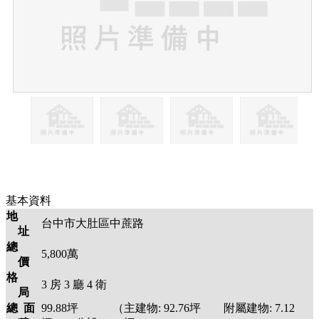
基本資料
地
台中市大肚區中蔗路
址
總
5,800萬
價
格
3
房
3
廳
4
衛
局
總 面
99.88
坪 （主建物:
92.76
坪 附屬建物:
7.12