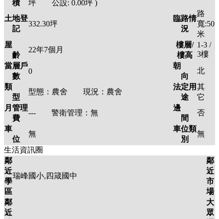
積
坪 公設:
0.00
坪
)
路
土地登
臨路情
332.30
坪
寬:50
記
況
米
屋
樓層/
1-3 /
22年7個月
3
樓
齡
樓高
當層戶
朝
北
0
數
向
類
法定用
其
型態：
農舍
現況：
農舍
型
途
它
月管理
邊
---
警衛管理：
無
否
費
間
車
車位類
無
無
位
別
生活資訊圈
鄰
鄰
近
近
瑞峰國小,四箴國中
學
市
區
場
鄰
大
近
眾