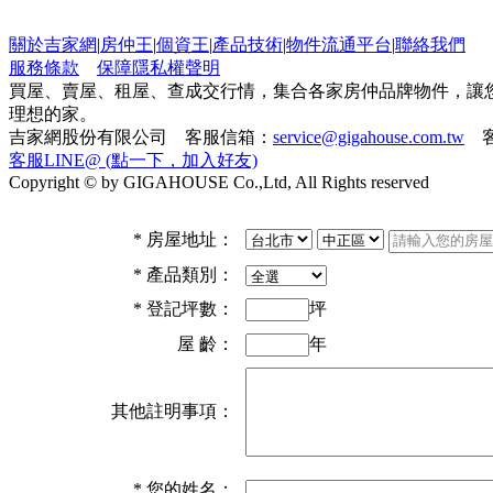
關於吉家網
|
房仲王
|
個資王
|
產品技術
|
物件流通平台
|
聯絡我們
服務條款
保障隱私權聲明
買屋、賣屋、租屋、查成交行情，集合各家房仲品牌物件，讓
理想的家。
吉家網股份有限公司 客服信箱：
service@gigahouse.com.tw
客
客服LINE@ (點一下，加入好友)
Copyright © by GIGAHOUSE Co.,Ltd, All Rights reserved