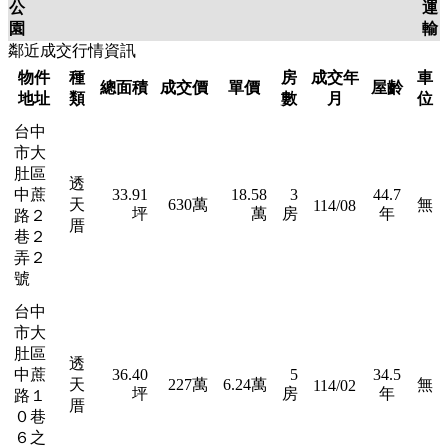
公
運
園
輸
鄰近成交行情資訊
物件
種
房
成交年
車
總面積
成交價
單價
屋齡
地址
類
數
月
位
台中
市大
肚區
透
中蔗
33.91
18.58
3
44.7
天
630萬
無
114/08
坪
萬
房
年
路２
厝
巷２
弄２
號
台中
市大
肚區
透
中蔗
36.40
5
34.5
天
227萬
6.24萬
無
114/02
坪
房
年
路１
厝
０巷
６之