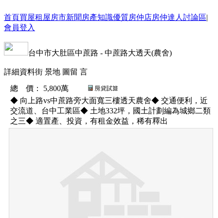
首頁
買屋
租屋
房市新聞
房產知識
優質房仲店
房仲達人
討論區
|
會員登入
台中市
大肚區
中蔗路
-
中蔗路大透天(農舍)
詳細資料
街 景
地 圖
留 言
總 價
：
5,800萬
◆ 向上路vs中蔗路旁大面寬三樓透天農舍◆ 交通便利，近
交流道、台中工業區◆ 土地332坪，國土計劃編為城鄉二類
之三◆ 適置產、投資，有租金效益，稀有釋出