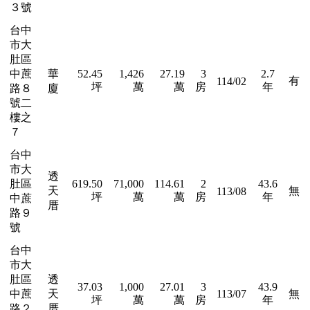
３號
台中
市大
肚區
中蔗
華
52.45
1,426
27.19
3
2.7
有
114/02
坪
萬
萬
房
年
路８
廈
號二
樓之
７
台中
市大
透
肚區
619.50
71,000
114.61
2
43.6
天
無
113/08
坪
萬
萬
房
年
中蔗
厝
路９
號
台中
市大
肚區
透
37.03
1,000
27.01
3
43.9
中蔗
天
113/07
無
坪
萬
萬
房
年
路２
厝