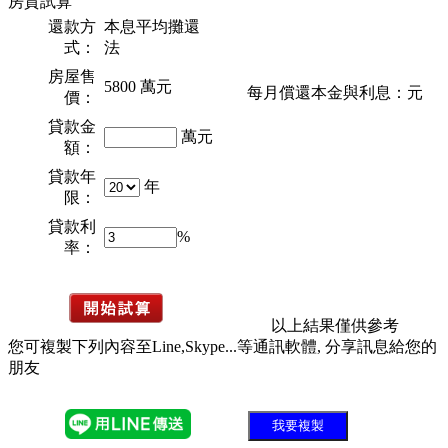
房貸試算
還款方
本息平均攤還
式：
法
房屋售
5800
萬元
每月償還本金與利息：
元
價：
貸款金
萬元
額：
貸款年
年
限：
貸款利
%
率：
以上結果僅供參考
您可複製下列內容至Line,Skype...等通訊軟體, 分享訊息給您的
朋友
我要複製