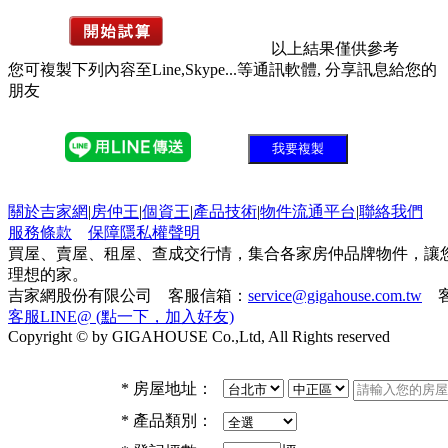
以上結果僅供參考
您可複製下列內容至Line,Skype...等通訊軟體, 分享訊息給您的
朋友
我要複製
關於吉家網
|
房仲王
|
個資王
|
產品技術
|
物件流通平台
|
聯絡我們
服務條款
保障隱私權聲明
買屋、賣屋、租屋、查成交行情，集合各家房仲品牌物件，讓
理想的家。
吉家網股份有限公司 客服信箱：
service@gigahouse.com.tw
客
客服LINE@ (點一下，加入好友)
Copyright © by GIGAHOUSE Co.,Ltd, All Rights reserved