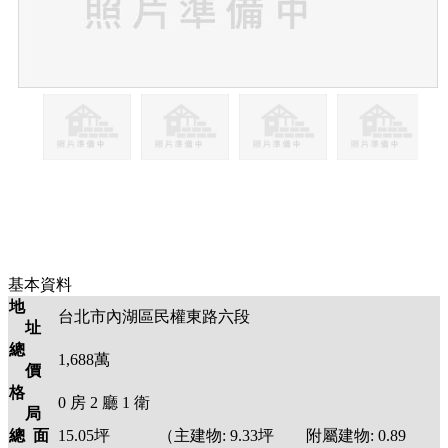
基本資料
地
台北市內湖區民權東路六段
址
總
1,688萬
價
格
0
房
2
廳
1
衛
局
總 面
15.05
坪 （主建物:
9.33
坪 附屬建物:
0.89