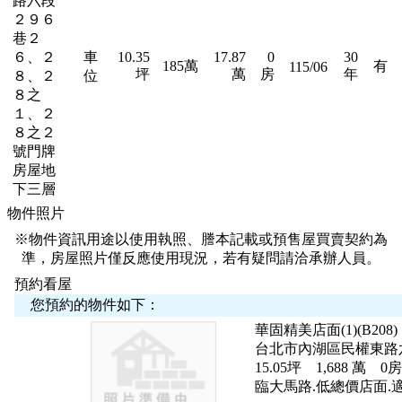
路六段
２９６
巷２
６、２
車
10.35
17.87
0
30
185萬
有
115/06
坪
萬
房
年
８、２
位
８之
１、２
８之２
號門牌
房屋地
下三層
物件照片
※物件資訊用途以使用執照、謄本記載或預售屋買賣契約為
準，房屋照片僅反應使用現況，若有疑問請洽承辦人員。