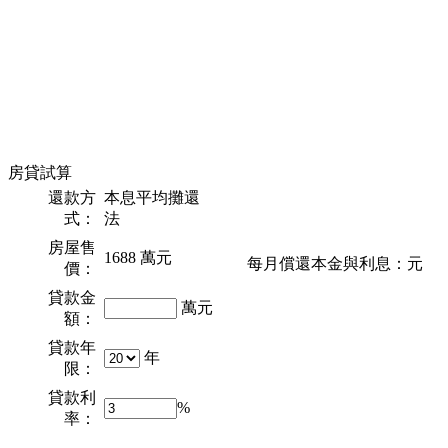
房貸試算
還款方
本息平均攤還
式：
法
房屋售
1688
萬元
每月償還本金與利息：
元
價：
貸款金
萬元
額：
貸款年
年
限：
貸款利
%
率：