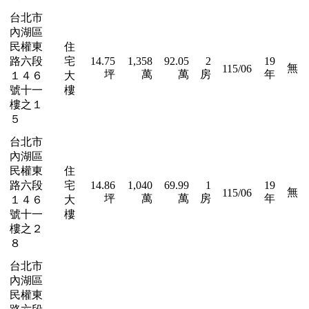
台北市
內湖區
民權東
住
路六段
宅
14.75
1,358
92.05
2
19
無
115/06
坪
萬
萬
房
年
１４６
大
號十一
樓
樓之１
５
台北市
內湖區
民權東
住
路六段
宅
14.86
1,040
69.99
1
19
無
115/06
坪
萬
萬
房
年
１４６
大
號十一
樓
樓之２
８
台北市
內湖區
民權東