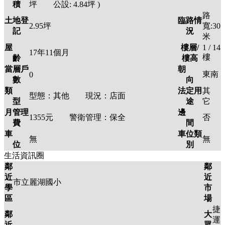
積
坪 公設:
4.84
坪
)
路
土地登
臨路情
2.95
坪
寬:30
記
況
米
屋
樓層/
1 / 14
17年11個月
樓
齡
樓高
當層戶
朝
東南
0
數
向
類
法定用
其
型態：
其他
現況：
店面
型
途
它
月管理
邊
1355元
警衛管理：
保全
否
費
間
車
車位類
無
無
位
別
生活資訊圈
鄰
鄰
近
近
市立麗湖國小
學
市
區
場
捷
鄰
大
運
近
眾