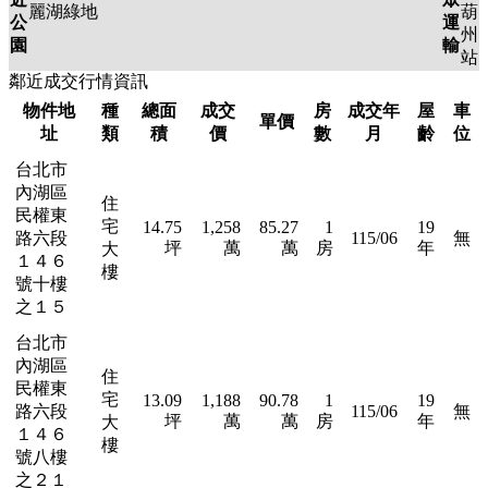
麗湖綠地
葫
公
運
州
園
輸
站
鄰近成交行情資訊
物件地
種
總面
成交
房
成交年
屋
車
單價
址
類
積
價
數
月
齡
位
台北市
內湖區
住
民權東
宅
14.75
1,258
85.27
1
19
路六段
115/06
無
坪
萬
萬
房
年
大
１４６
樓
號十樓
之１５
台北市
內湖區
住
民權東
宅
13.09
1,188
90.78
1
19
路六段
115/06
無
坪
萬
萬
房
年
大
１４６
樓
號八樓
之２１