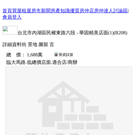
首頁
買屋
租屋
房市新聞
房產知識
優質房仲店
房仲達人
討論區
|
會員登入
台北市
內湖區
民權東路六段
-
華固精美店面(1)(B208)
詳細資料
街 景
地 圖
留 言
總 價
：
1,688萬
臨大馬路.低總價店面.適合店/商辦