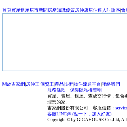
首頁
買屋
租屋
房市新聞
房產知識
優質房仲店
房仲達人
討論區
|
會
關於吉家網
|
房仲王
|
個資王
|
產品技術
|
物件流通平台
|
聯絡我們
服務條款
保障隱私權聲明
買屋、賣屋、租屋、查成交行情，集合
理想的家。
吉家網股份有限公司 客服信箱：
servi
客服LINE@ (點一下，加入好友)
Copyright © by GIGAHOUSE Co.,Ltd, All 