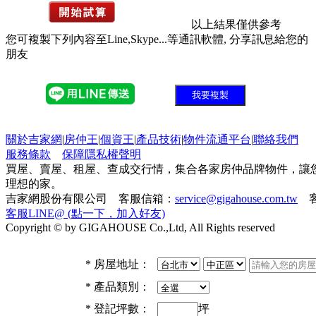
以上結果僅供參考
您可複製下列內容至Line,Skype...等通訊軟體, 分享訊息給您的
朋友
我要複製
關於吉家網
|
房仲王
|
個資王
|
產品技術
|
物件流通平台
|
聯絡我們
服務條款
保障隱私權聲明
買屋、賣屋、租屋、查成交行情，集合各家房仲品牌物件，讓
理想的家。
吉家網股份有限公司 客服信箱：
service@gigahouse.com.tw
客
客服LINE@ (點一下，加入好友)
Copyright © by GIGAHOUSE Co.,Ltd, All Rights reserved