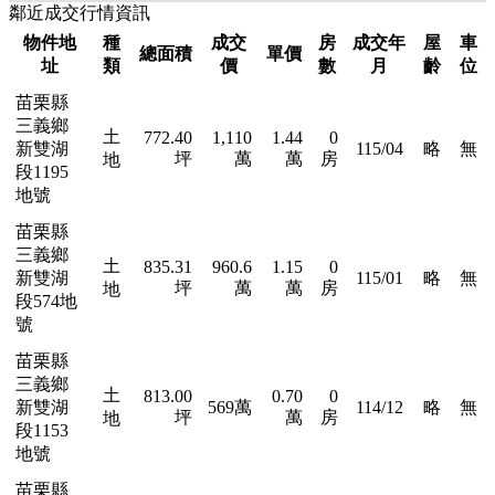
鄰近成交行情資訊
物件地
種
成交
房
成交年
屋
車
總面積
單價
址
類
價
數
月
齡
位
苗栗縣
三義鄉
土
772.40
1,110
1.44
0
新雙湖
115/04
略
無
坪
萬
萬
房
地
段1195
地號
苗栗縣
三義鄉
土
835.31
960.6
1.15
0
新雙湖
115/01
略
無
坪
萬
萬
房
地
段574地
號
苗栗縣
三義鄉
土
813.00
0.70
0
新雙湖
569萬
114/12
略
無
坪
萬
房
地
段1153
地號
苗栗縣