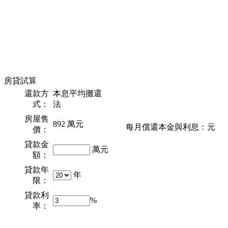
房貸試算
還款方
本息平均攤還
式：
法
房屋售
892
萬元
每月償還本金與利息：
元
價：
貸款金
萬元
額：
貸款年
年
限：
貸款利
%
率：