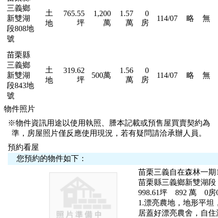
三義鄉
土
765.55
1,200
1.57
0
新雙湖
114/07
略
無
坪
萬
萬
房
地
段808地
號
苗栗縣
三義鄉
土
319.62
1.56
0
新雙湖
500萬
114/07
略
無
坪
萬
房
地
段843地
號
物件照片
※物件資訊用途以使用執照、謄本記載或預售屋買賣契約為
準，房屋照片僅反應使用現況，若有疑問請洽承辦人員。