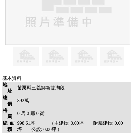
基本資料
地
苗栗縣三義鄉新雙湖段
址
總
892萬
價
格
0
房
0
廳
0
衛
局
總 面
998.61
坪 （主建物:
0.00
坪 附屬建物:
0.00
積
坪 公設:
0.00
坪
)