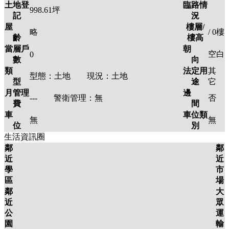
土地登
臨路情
998.61
坪
記
況
屋
樓層/
略
/ 0
樓
齡
樓高
當層戶
朝
空白
0
數
向
類
法定用
其
型態：
土地
現況：
土地
型
途
它
月管理
邊
---
警衛管理：
無
否
費
間
車
車位類
無
無
位
別
生活資訊圈
鄰
鄰
近
近
學
市
區
場
鄰
大
近
眾
公
運
園
輸