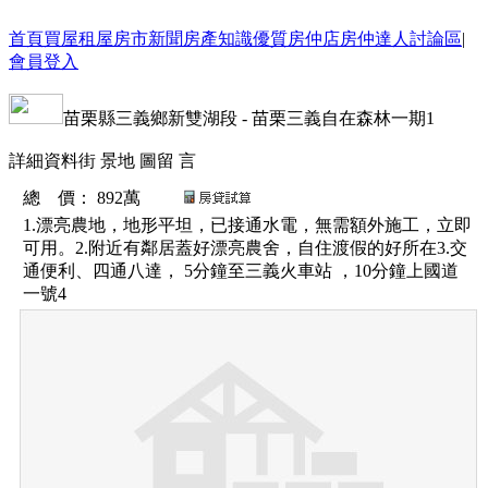
首頁
買屋
租屋
房市新聞
房產知識
優質房仲店
房仲達人
討論區
|
會員登入
苗栗縣
三義鄉
新雙湖段
-
苗栗三義自在森林一期1
詳細資料
街 景
地 圖
留 言
總 價
：
892萬
1.漂亮農地，地形平坦，已接通水電，無需額外施工，立即
可用。2.附近有鄰居蓋好漂亮農舍，自住渡假的好所在3.交
通便利、四通八達， 5分鐘至三義火車站 ，10分鐘上國道
一號4