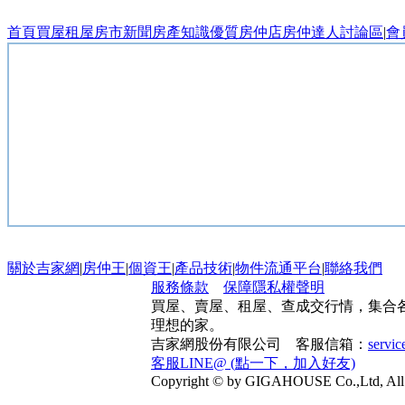
首頁
買屋
租屋
房市新聞
房產知識
優質房仲店
房仲達人
討論區
|
會
關於吉家網
|
房仲王
|
個資王
|
產品技術
|
物件流通平台
|
聯絡我們
服務條款
保障隱私權聲明
買屋、賣屋、租屋、查成交行情，集合
理想的家。
吉家網股份有限公司 客服信箱：
servi
客服LINE@ (點一下，加入好友)
Copyright © by GIGAHOUSE Co.,Ltd, All 