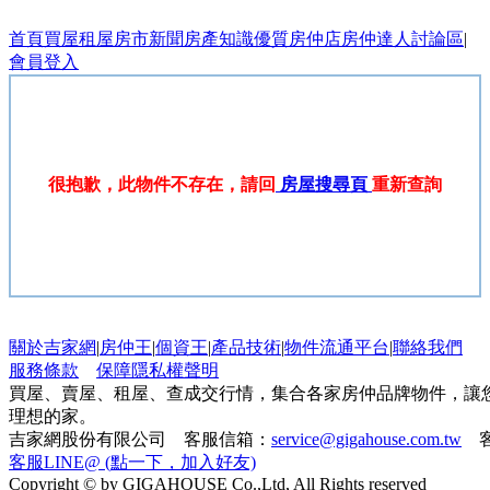
首頁
買屋
租屋
房市新聞
房產知識
優質房仲店
房仲達人
討論區
|
會員登入
很抱歉，此物件不存在，請回
房屋搜尋頁
重新查詢
關於吉家網
|
房仲王
|
個資王
|
產品技術
|
物件流通平台
|
聯絡我們
服務條款
保障隱私權聲明
買屋、賣屋、租屋、查成交行情，集合各家房仲品牌物件，讓
理想的家。
吉家網股份有限公司 客服信箱：
service@gigahouse.com.tw
客
客服LINE@ (點一下，加入好友)
Copyright © by GIGAHOUSE Co.,Ltd, All Rights reserved