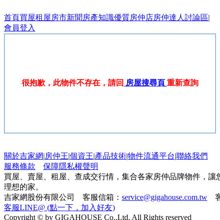
首頁
買屋
租屋
房市新聞
房產知識
優質房仲店
房仲達人
討論區
|
會員登入
很抱歉，此物件不存在，請回
房屋搜尋頁
重新查詢
關於吉家網
|
房仲王
|
個資王
|
產品技術
|
物件流通平台
|
聯絡我們
服務條款
保障隱私權聲明
買屋、賣屋、租屋、查成交行情，集合各家房仲品牌物件，讓
理想的家。
吉家網股份有限公司 客服信箱：
service@gigahouse.com.tw
客
客服LINE@ (點一下，加入好友)
Copyright © by GIGAHOUSE Co.,Ltd, All Rights reserved