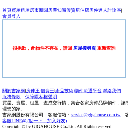
首頁
買屋
租屋
房市新聞
房產知識
優質房仲店
房仲達人
討論區
|
會員登入
很抱歉，此物件不存在，請回
房屋搜尋頁
重新查詢
關於吉家網
|
房仲王
|
個資王
|
產品技術
|
物件流通平台
|
聯絡我們
服務條款
保障隱私權聲明
買屋、賣屋、租屋、查成交行情，集合各家房仲品牌物件，讓
理想的家。
吉家網股份有限公司 客服信箱：
service@gigahouse.com.tw
客
客服LINE@ (點一下，加入好友)
Copyright © by GIGAHOUSE Co.,Ltd, All Rights reserved