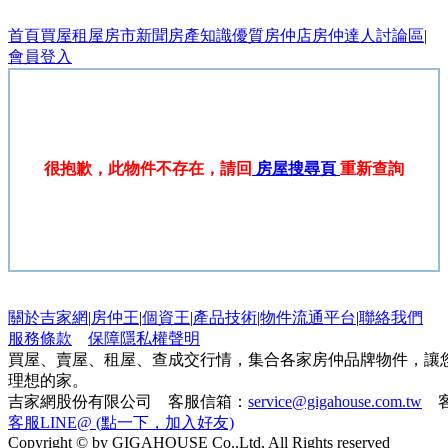
首頁
買屋
租屋
房市新聞
房產知識
優質房仲店
房仲達人
討論區
|
會員登入
很抱歉，此物件不存在，請回
房屋搜尋頁
重新查詢
關於吉家網
|
房仲王
|
個資王
|
產品技術
|
物件流通平台
|
聯絡我們
服務條款
保障隱私權聲明
買屋、賣屋、租屋、查成交行情，集合各家房仲品牌物件，讓
理想的家。
吉家網股份有限公司 客服信箱：
service@gigahouse.com.tw
客
客服LINE@ (點一下，加入好友)
Copyright © by GIGAHOUSE Co.,Ltd, All Rights reserved