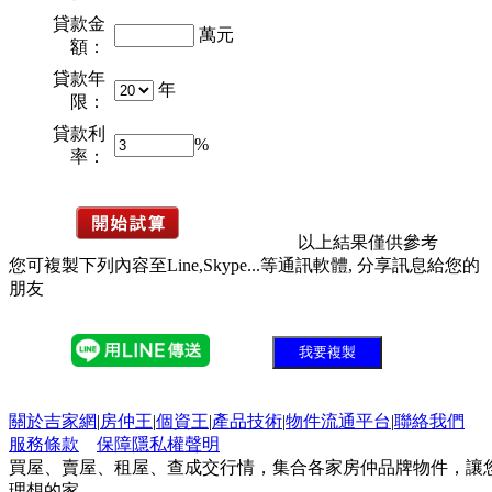
貸款金
萬元
額：
貸款年
年
限：
貸款利
%
率：
以上結果僅供參考
您可複製下列內容至Line,Skype...等通訊軟體, 分享訊息給您的
朋友
我要複製
關於吉家網
|
房仲王
|
個資王
|
產品技術
|
物件流通平台
|
聯絡我們
服務條款
保障隱私權聲明
買屋、賣屋、租屋、查成交行情，集合各家房仲品牌物件，讓
理想的家。