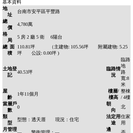
基本資料
地
台南市安平區平豐路
址
總
4,780萬
價
格
5
房
2
廳
5
衛
6陽台
局
總 面
110.81
坪 （主建物:
105.56
坪 附屬建物:
5.25
積
坪 公設:
0.00
坪
)
臨路
地
土地登
臨路情
40.53
坪
路
記
況
寬:8
米
屋
樓層/
整棟
1年11個月
齡
樓高
/ 4
樓
當層戶
朝
北
0
數
向
類
法定用
住家
型態：
透天厝
現況：
住宅
型
途
用
月管理
邊
---
警衛管理：
---
否