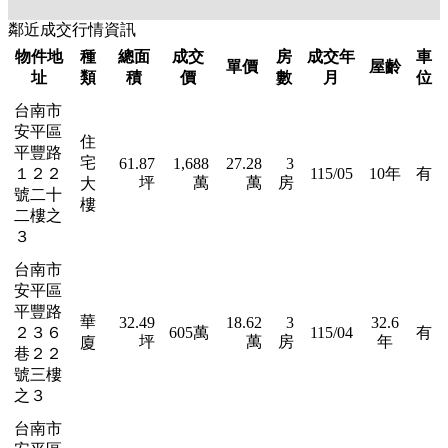
鄰近成交行情資訊
物件地
種
總面
成交
房
成交年
車
單價
屋齡
址
類
積
價
數
月
位
台南市
安平區
住
平豐路
宅
61.87
1,688
27.28
3
１２２
115/05
10年
有
坪
萬
萬
房
大
號二十
樓
二樓之
３
台南市
安平區
平豐路
華
32.49
18.62
3
32.6
２３６
605萬
115/04
有
坪
萬
房
年
廈
巷２２
號三樓
之３
台南市