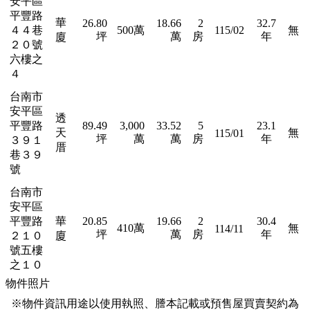
安平區
平豐路
華
26.80
18.66
2
32.7
４４巷
500萬
115/02
無
坪
萬
房
年
廈
２０號
六樓之
４
台南市
安平區
透
平豐路
89.49
3,000
33.52
5
23.1
天
無
115/01
坪
萬
萬
房
年
３９１
厝
巷３９
號
台南市
安平區
平豐路
華
20.85
19.66
2
30.4
410萬
無
114/11
坪
萬
房
年
２１０
廈
號五樓
之１０
物件照片
※物件資訊用途以使用執照、謄本記載或預售屋買賣契約為