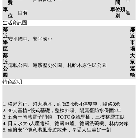
費
間
車
車位類
自有
無
位
別
生活資訊圈
鄰
鄰
近
近
安平國中、安平國小
學
市
區
場
鄰
大
近
眾
億載公園、港濱歷史公園、札哈木原住民公園
公
運
園
輸
特色說明
1. 格局方正、超大地坪，面寬5.4米可停雙車，臨路8米
2. 30支基樁+筏式基礎，整棟外牆、陽露臺防水保固5年
3. 五合一智慧電子門鎖、TOTO免治馬桶，三樓整層主臥
4. 日立永大6人座電梯、德國IH爐、德國洗碗機、林內烤箱
5. 坐擁安平愜意港風漫遊散步，享受人生美好一刻