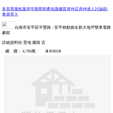
首頁
買屋
租屋
房市新聞
房產知識
優質房仲店
房仲達人
討論區
|
會員登入
台南市
安平區
平豐路
-
安平林默娘全新大地坪雙車電梯
豪邸
詳細資料
街 景
地 圖
留 言
總 價
：
4,780萬