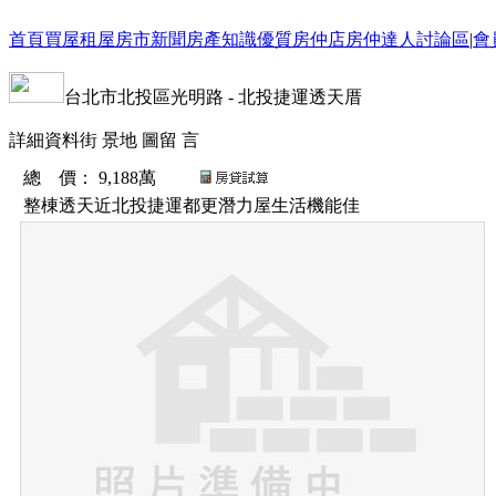
首頁
買屋
租屋
房市新聞
房產知識
優質房仲店
房仲達人
討論區
|
會
台北市
北投區
光明路
-
北投捷運透天厝
詳細資料
街 景
地 圖
留 言
總 價
：
9,188萬
整棟透天近北投捷運都更潛力屋生活機能佳