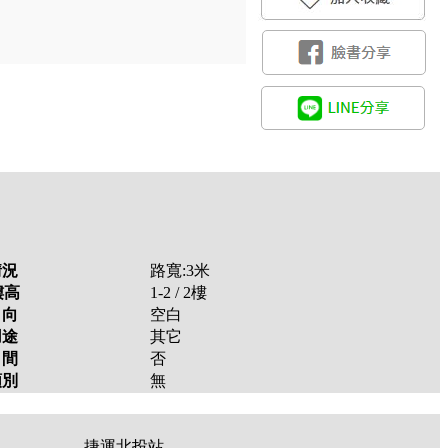
情況
路寬:3米
樓高
1-2 / 2
樓
向
空白
用途
其它
間
否
類別
無
捷運北投站