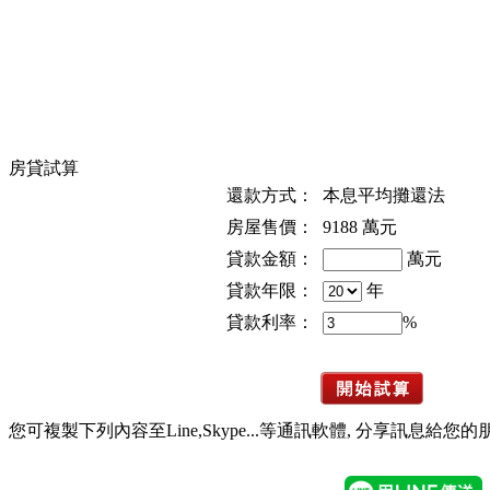
房貸試算
還款方式：
本息平均攤還法
房屋售價：
9188
萬元
貸款金額：
萬元
貸款年限：
年
貸款利率：
%
您可複製下列內容至Line,Skype...等通訊軟體, 分享訊息給您的