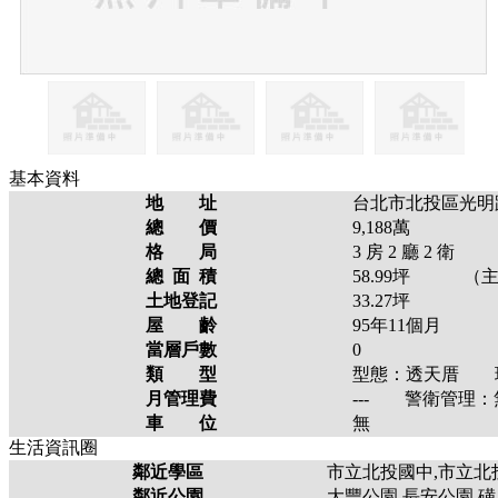
基本資料
地 址
台北市北投區光明
總 價
9,188萬
格 局
3
房
2
廳
2
衛
總 面 積
58.99
坪 （主
土地登記
33.27
坪
屋 齡
95年11個月
當層戶數
0
類 型
型態：
透天厝
現
月管理費
---
警衛管理：
車 位
無
生活資訊圈
鄰近學區
市立北投國中,市立北投
鄰近公園
大豐公園,長安公園,磺