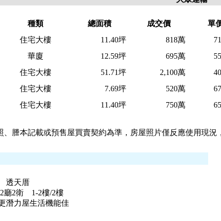
種類
總面積
成交價
單
住宅大樓
11.40坪
818萬
7
華廈
12.59坪
695萬
5
住宅大樓
51.71坪
2,100萬
4
住宅大樓
7.69坪
520萬
6
住宅大樓
11.40坪
750萬
6
照、謄本記載或預售屋買賣契約為準，房屋照片僅反應使用現況