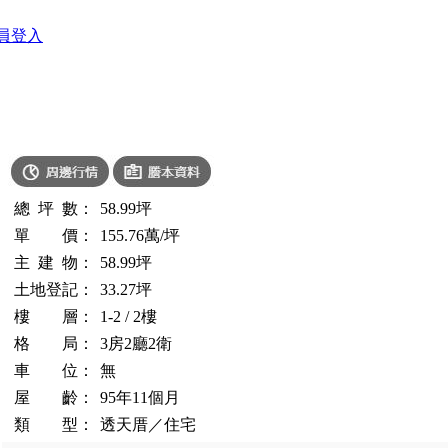
員登入
總 坪 數：
58.99
坪
單 價：
155.76萬/坪
主 建 物：
58.99
坪
土地登記：
33.27
坪
樓 層：
1-2 / 2
樓
格 局：
3
房
2
廳
2
衛
車 位：
無
屋 齡：
95年11個月
類 型：
透天厝
／
住宅