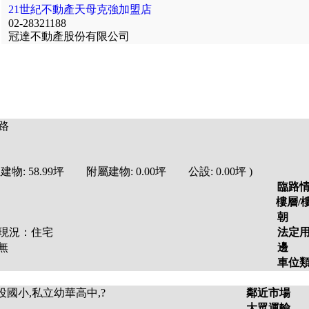
21世紀不動產天母克強加盟店
02-28321188
冠達不動產股份有限公司
路
建物:
58.99
坪 附屬建物:
0.00
坪 公設:
0.00
坪
)
臨路
樓層/
朝 
況：
住宅
法定
無
邊 
車位
國小,私立幼華高中,?
鄰近市場
大眾運輸