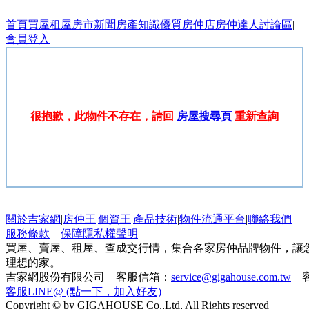
首頁
買屋
租屋
房市新聞
房產知識
優質房仲店
房仲達人
討論區
|
會員登入
很抱歉，此物件不存在，請回
房屋搜尋頁
重新查詢
關於吉家網
|
房仲王
|
個資王
|
產品技術
|
物件流通平台
|
聯絡我們
服務條款
保障隱私權聲明
買屋、賣屋、租屋、查成交行情，集合各家房仲品牌物件，讓
理想的家。
吉家網股份有限公司 客服信箱：
service@gigahouse.com.tw
客
客服LINE@ (點一下，加入好友)
Copyright © by GIGAHOUSE Co.,Ltd, All Rights reserved