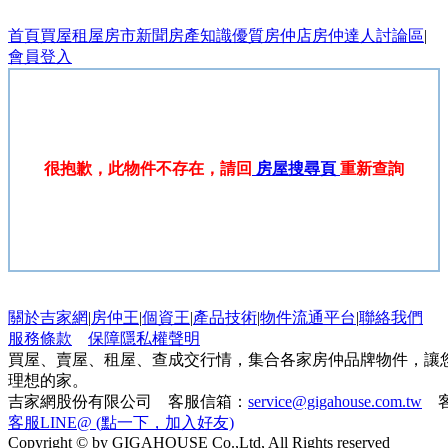
首頁
買屋
租屋
房市新聞
房產知識
優質房仲店
房仲達人
討論區
|
會員登入
很抱歉，此物件不存在，請回
房屋搜尋頁
重新查詢
關於吉家網
|
房仲王
|
個資王
|
產品技術
|
物件流通平台
|
聯絡我們
服務條款
保障隱私權聲明
買屋、賣屋、租屋、查成交行情，集合各家房仲品牌物件，讓
理想的家。
吉家網股份有限公司 客服信箱：
service@gigahouse.com.tw
客
客服LINE@ (點一下，加入好友)
Copyright © by GIGAHOUSE Co.,Ltd, All Rights reserved