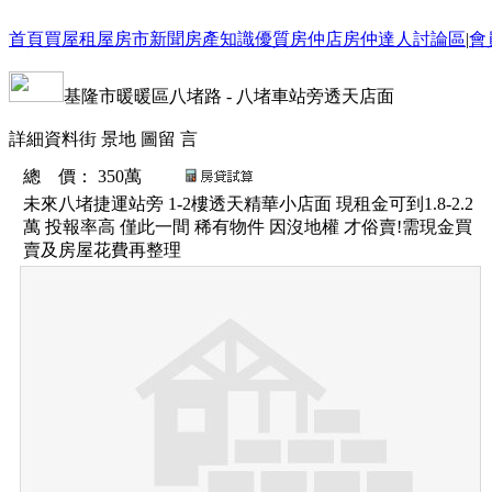
首頁
買屋
租屋
房市新聞
房產知識
優質房仲店
房仲達人
討論區
|
會
基隆市
暖暖區
八堵路
-
八堵車站旁透天店面
詳細資料
街 景
地 圖
留 言
總 價
：
350萬
未來八堵捷運站旁 1-2樓透天精華小店面 現租金可到1.8-2.2
萬 投報率高 僅此一間 稀有物件 因沒地權 才俗賣!需現金買
賣及房屋花費再整理