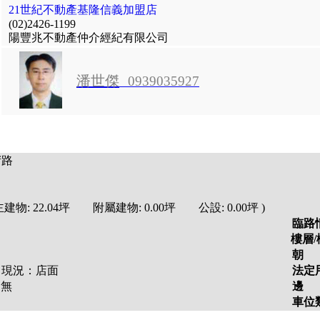
21世紀不動產基隆信義加盟店
(02)2426-1199
陽豐兆不動產仲介經紀有限公司
潘世傑
0939035927
堵路
建物:
22.04
坪 附屬建物:
0.00
坪 公設:
0.00
坪
)
臨路
樓層/
朝
況：
店面
法定
：
無
邊
車位