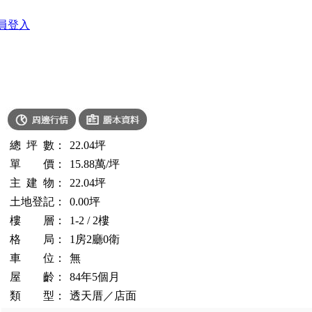
員登入
總 坪 數：
22.04
坪
單 價：
15.88萬/坪
主 建 物：
22.04
坪
土地登記：
0.00
坪
樓 層：
1-2 / 2
樓
格 局：
1
房
2
廳
0
衛
車 位：
無
屋 齡：
84年5個月
類 型：
透天厝
／
店面