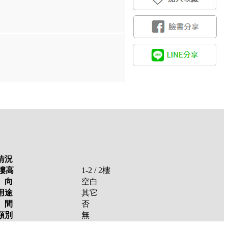
情況
樓高
1-2 / 2
樓
 向
空白
用途
其它
 間
否
類別
無