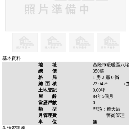
基本資料
地 址
基隆市暖暖區八
總 價
350萬
格 局
1
房
2
廳
0
衛
總 面 積
22.04
坪 （主
土地登記
0.00
坪
屋 齡
84年5個月
當層戶數
0
類 型
型態：
透天厝
現
月管理費
---
警衛管理
車 位
無
生活資訊圈