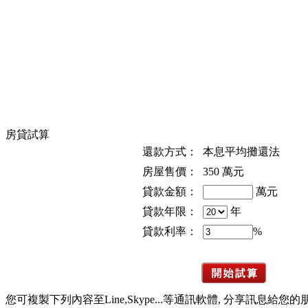
房貸試算
還款方式：
本息平均攤還法
房屋售價：
350
萬元
貸款金額：
萬元
貸款年限：
年
貸款利率：
%
您可複製下列內容至Line,Skype...等通訊軟體, 分享訊息給您的