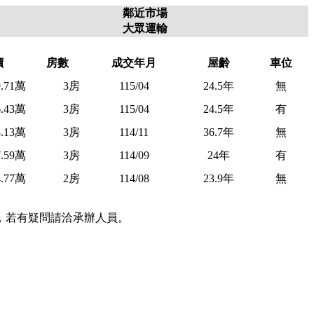
鄰近市場
大眾運輸
價
房數
成交年月
屋齡
車位
9.71萬
3房
115/04
24.5年
無
6.43萬
3房
115/04
24.5年
有
8.13萬
3房
114/11
36.7年
無
7.59萬
3房
114/09
24年
有
4.77萬
2房
114/08
23.9年
無
，若有疑問請洽承辦人員。