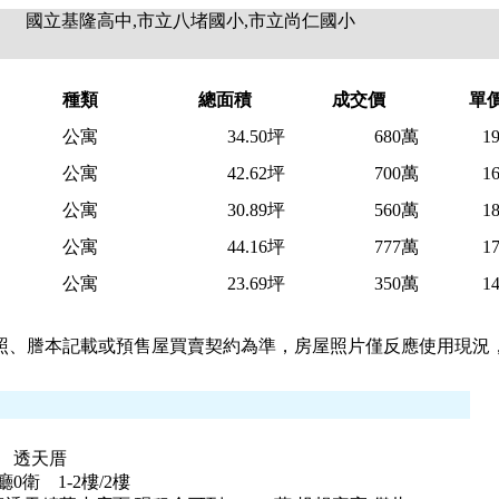
國立基隆高中,市立八堵國小,市立尚仁國小
種類
總面積
成交價
單
公寓
34.50坪
680萬
1
公寓
42.62坪
700萬
1
公寓
30.89坪
560萬
1
公寓
44.16坪
777萬
1
公寓
23.69坪
350萬
1
照、謄本記載或預售屋買賣契約為準，房屋照片僅反應使用現況