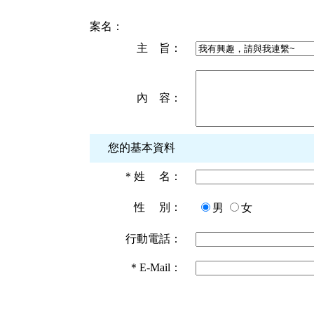
案名：
主 旨：
內 容：
您的基本資料
＊
姓 名：
性 別：
男
女
行動電話：
＊
E-Mail：