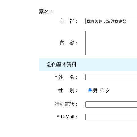
案名：
主 旨：
內 容：
您的基本資料
＊
姓 名：
性 別：
男
女
行動電話：
＊
E-Mail：