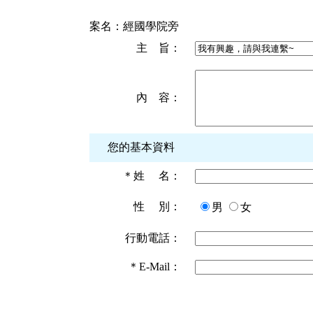
案名：
經國學院旁
主 旨：
內 容：
您的基本資料
＊
姓 名：
性 別：
男
女
行動電話：
＊
E-Mail：