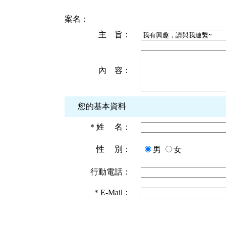
案名：
主 旨：
內 容：
您的基本資料
＊
姓 名：
性 別：
男
女
行動電話：
＊
E-Mail：