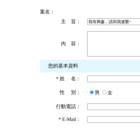
案名：
主 旨：
內 容：
您的基本資料
＊
姓 名：
性 別：
男
女
行動電話：
＊
E-Mail：