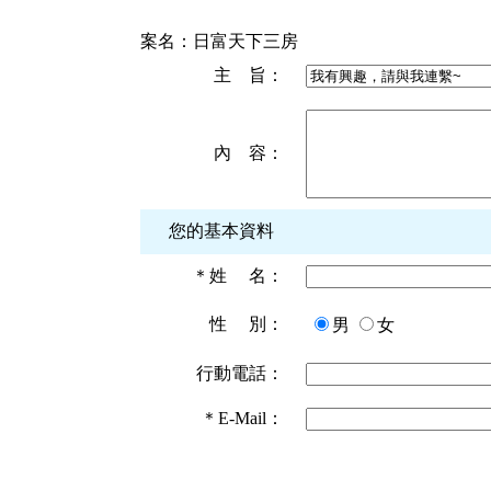
案名：
日富天下三房
主 旨：
內 容：
您的基本資料
＊
姓 名：
性 別：
男
女
行動電話：
＊
E-Mail：